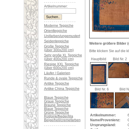
Artikelnummer:
Moderne Teppiche
Orientteppiche
Unifarben/ungemustert
Seidenteppiche
Weitere größere Bilder (
Große Teppiche
(über 300x200 cm)
Bitte klicken Sie auf die 
Sehr große XL Teppiche
(über 400x200 cm)
Hauptbild
Bild Nr. 2
Riesige XXL Teppiche
(über 600x200 cm)
Läufer / Galerien
Runde & ovale Teppiche
Antike Teppiche
Antike China Teppiche
Bild Nr. 6
Bild N
Blaue Teppiche
Graue Teppiche
Braune Teppiche
Blaue Teppiche
Grüne Teppiche
Artikelnummer:
Rot/pink/flieder/lila
Beige/hell/cremefarben
Name/Provenienz:
Ursprungsland: