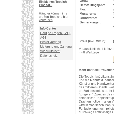
Größe:
Ein kleines Teppich-
Glossar...
Herstellungsjahr:
Flor:
Händler können ihre
Musterung:
f
großen Teppiche hier
Grundfarbe:
verkaufen
Bemerkungen:
U
Info Center
Häufige Fragen (FAQ)
AGB
Preis (inkl. MwSt.):
Bestellvorgang
Lieferung und Zahlung
Voraussichtliche Lieferzei
Widerrufsrecht
4 - 8 Werktage
Datenschutz
Mehr über die Provenienz
Die Teppichknüpfkunst in 
und die Manufaktur auf e
Künstler und Handwerker
des mittleren Orients, wo
großartiges geleistet. Ihr
"jüngeren" Zweigen des 
chinesische Teppichknüpf
Drachenmotive in allen V
wird in staatlichen Manu
Fertigstellung noch reli
durchwegs erstklassige 