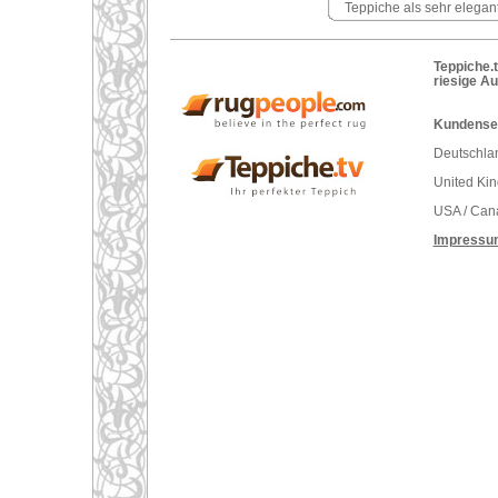
Teppiche als sehr elegan
Teppiche.t
riesige A
Kundenser
Deutschlan
United Ki
USA / Can
Impressu