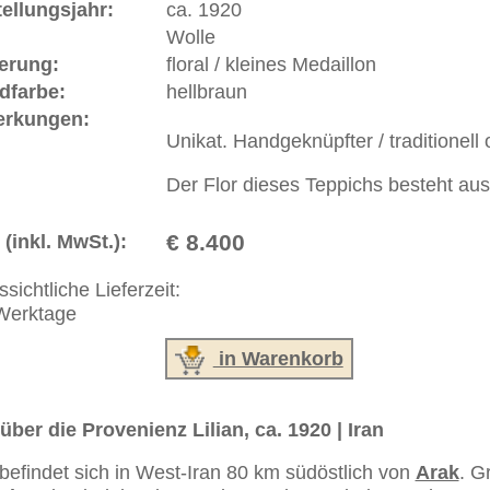
erreich: +49 (0)40 450 4102
+44 (0)20 7183 4544
 646-688-1335
akt
|
Geschäftsbedingungen