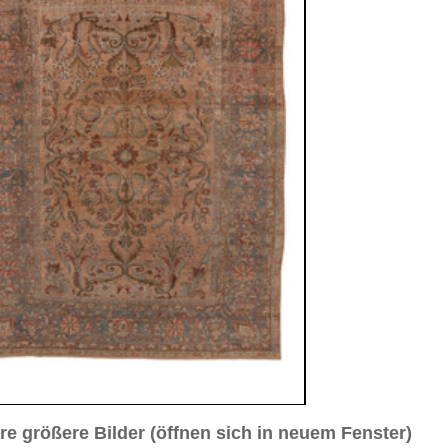
sich in neuem Fenster)
ilder weiter unten für Bilder in höherer Auflösung
d Nr. 3
Bild Nr. 4
Bild Nr. 5
a. 1920
7 cm