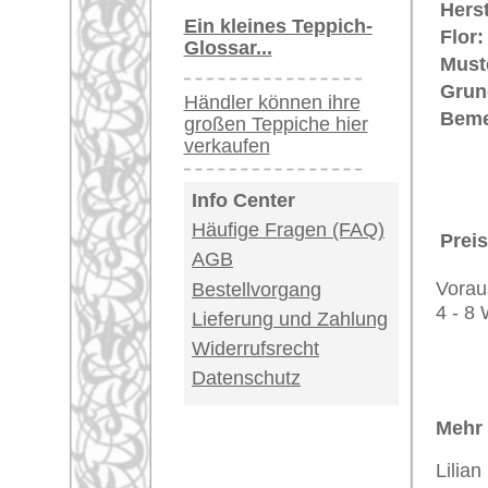
Kundenservice:
Deutschland / Öst
United Kingdom: 
USA / Canada: +1
Impressum
|
Kont