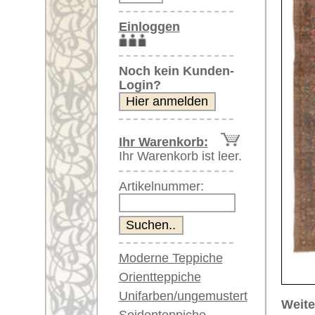
Artikelnummer:
Moderne Teppiche
Orientteppiche
Unifarben/ungemustert
Weitere größere Bilder (öffnen 
Seidenteppiche
Bitte klicken Sie auf die kleinen B
Große Teppiche
(über 300x200 cm)
Hauptbild
Bild Nr. 2
Bil
Sehr große XL Teppiche
(über 400x200 cm)
Riesige XXL Teppiche
(über 600x200 cm)
Läufer / Galerien
Runde & ovale Teppiche
Antike Teppiche
Bild Nr. 6
Bild Nr. 7
Antike China Teppiche
Blaue Teppiche
Graue Teppiche
Braune Teppiche
Blaue Teppiche
Artikelnummer:
66620
Grüne Teppiche
Name/Provenienz:
Lilian, c
Rot/pink/flieder/lila
Ursprungsland:
Iran
Beige/hell/cremefarben
Größe:
353 x 27