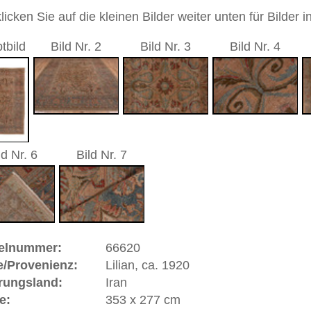
kleines Medaillon
n
andgeknüpfter / traditionell orientalischer Teppich
 dieses Teppichs besteht aus Wolle
 Warenkorb
 ca. 1920 | Iran
80 km südöstlich von
Arak
. Größtenteils ist Lilian von
 exakt gearbeitete schwere Orientteppiche geknüpft. Die
h, relativ weich und voll im Griff. Die Muster sind meist
metten. Geknüpft wird im persischen Knoten (der
ichen unüblicher ist als der türkische Knoten). Geografisch
n
Mahal
(
Arak
) Teppichen gezählt.
ße moderne Teppiche | neue und antike Orientteppiche -