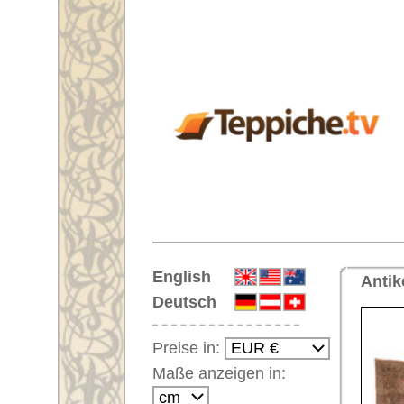
Startseite
English
Antiker Handgeknüpfter Orientte
Deutsch
Preise in:
Maße anzeigen in:
Einloggen
Noch kein Kunden-
Login?
Ihr Warenkorb:
Ihr Warenkorb ist leer.