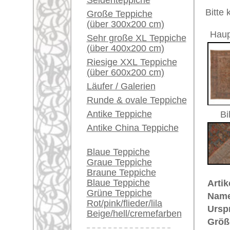
Herstellungsjahr:
ca. 1920
Ein kleines Teppich-
Flor:
Wolle
Glossar...
Musterung:
floral / 
Grundfarbe:
hellbrau
Händler können ihre
Bemerkungen:
großen Teppiche hier
Unikat. H
verkaufen
Der Flor
Info Center
Häufige Fragen (FAQ)
€ 8.400
Preis (inkl. MwSt.):
AGB
Voraussichtliche Lieferzeit:
Bestellvorgang
4 - 8 Werktage
Lieferung und Zahlung
Widerrufsrecht
in
Datenschutz
Mehr über die Provenienz Lilian,
Lilian befindet sich in West-Iran 
Armeniern
besiedelt. Hier werden
Wolle dieser Teppiche ist glanzreic
weitausladende große florale Pal
kurioserweise bei persischen Tepp
werden die Lilian-Teppiche zu de
Teppiche.tv - gro
riesige Auswahl