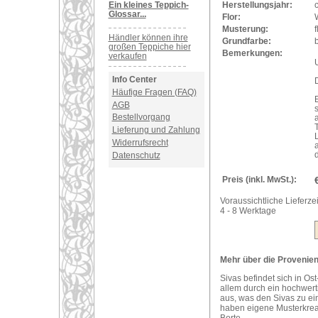
Ein kleines Teppich-
Herstellungsjahr:
Glossar...
Flor:
Musterung:
Händler können ihre
Grundfarbe:
b
großen Teppiche hier
Bemerkungen:
verkaufen
U
Info Center
Häufige Fragen (FAQ)
AGB
Bestellvorgang
T
Lieferung und Zahlung
Widerrufsrecht
Datenschutz
Preis (inkl. MwSt.):
Voraussichtliche Lieferzei
4 - 8 Werktage
Mehr über die Provenienz
Sivas befindet sich in Ost
allem durch ein hochwerti
aus, was den Sivas zu ei
haben eigene Musterkreat