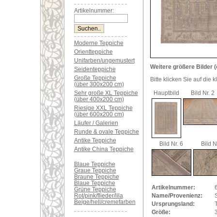
Artikelnummer:
Moderne Teppiche
Orientteppiche
Unifarben/ungemustert
Weitere größere Bilder (
Seidenteppiche
Große Teppiche
Bitte klicken Sie auf die 
(über 300x200 cm)
Sehr große XL Teppiche
Hauptbild
Bild Nr. 2
(über 400x200 cm)
Riesige XXL Teppiche
(über 600x200 cm)
Läufer / Galerien
Runde & ovale Teppiche
Antike Teppiche
Bild Nr. 6
Bild N
Antike China Teppiche
Blaue Teppiche
Graue Teppiche
Braune Teppiche
Blaue Teppiche
Artikelnummer:
Grüne Teppiche
Rot/pink/flieder/lila
Name/Provenienz:
Beige/hell/cremefarben
Ursprungsland:
Größe: