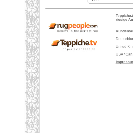
Borte.
Teppiche.t
riesige A
Kundenser
Deutschlan
United Ki
USA / Can
Impressu