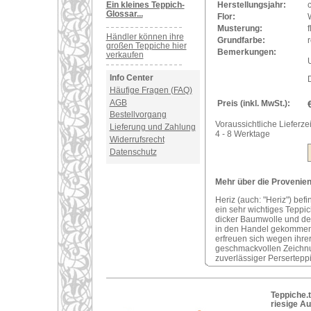
Ein kleines Teppich-
Herstellungsjahr:
Glossar...
Flor:
Musterung:
Händler können ihre
Grundfarbe:
r
großen Teppiche hier
Bemerkungen:
verkaufen
U
Info Center
Häufige Fragen (FAQ)
AGB
Preis (inkl. MwSt.):
Bestellvorgang
Voraussichtliche Lieferzei
Lieferung und Zahlung
4 - 8 Werktage
Widerrufsrecht
Datenschutz
Mehr über die Provenienz
Heriz (auch: "Heriz") bef
ein sehr wichtiges Teppi
dicker Baumwolle und der
in den Handel gekommene
erfreuen sich wegen ihre
geschmackvollen Zeichnung
zuverlässiger Perserteppi
Teppiche.t
riesige A