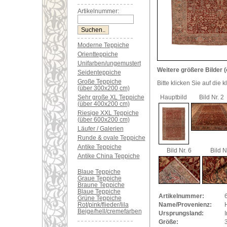
Artikelnummer:
Moderne Teppiche
Orientteppiche
Unifarben/ungemustert
Weitere größere Bilder (
Seidenteppiche
Große Teppiche
Bitte klicken Sie auf die 
(über 300x200 cm)
Sehr große XL Teppiche
Hauptbild
Bild Nr. 2
(über 400x200 cm)
Riesige XXL Teppiche
(über 600x200 cm)
Läufer / Galerien
Runde & ovale Teppiche
Antike Teppiche
Bild Nr. 6
Bild N
Antike China Teppiche
Blaue Teppiche
Graue Teppiche
Braune Teppiche
Blaue Teppiche
Artikelnummer:
Grüne Teppiche
Rot/pink/flieder/lila
Name/Provenienz:
H
Beige/hell/cremefarben
Ursprungsland:
I
Größe: