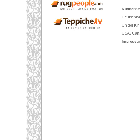
Kundenser
Deutschlan
United Ki
USA / Can
Impressu