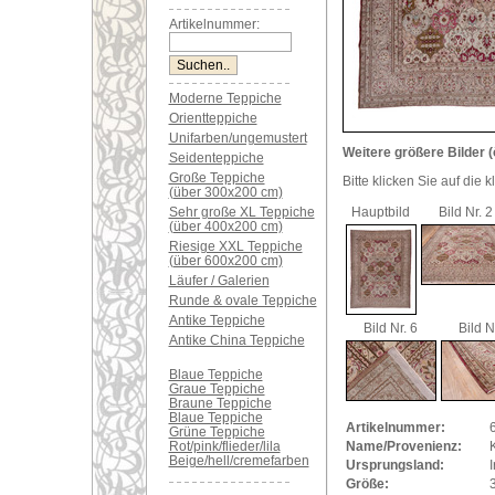
Artikelnummer:
Moderne Teppiche
Orientteppiche
Unifarben/ungemustert
Weitere größere Bilder (
Seidenteppiche
Große Teppiche
Bitte klicken Sie auf die 
(über 300x200 cm)
Sehr große XL Teppiche
Hauptbild
Bild Nr. 2
(über 400x200 cm)
Riesige XXL Teppiche
(über 600x200 cm)
Läufer / Galerien
Runde & ovale Teppiche
Antike Teppiche
Bild Nr. 6
Bild N
Antike China Teppiche
Blaue Teppiche
Graue Teppiche
Braune Teppiche
Blaue Teppiche
Artikelnummer:
Grüne Teppiche
Rot/pink/flieder/lila
Name/Provenienz:
Beige/hell/cremefarben
Ursprungsland:
I
Größe: