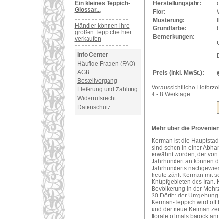
Ein kleines Teppich-
Herstellungsjahr:
Glossar...
Flor:
Musterung:
f
Händler können ihre
Grundfarbe:
b
großen Teppiche hier
Bemerkungen:
verkaufen
U
Info Center
Häufige Fragen (FAQ)
AGB
Preis (inkl. MwSt.):
Bestellvorgang
Voraussichtliche Lieferzei
Lieferung und Zahlung
4 - 8 Werktage
Widerrufsrecht
Datenschutz
Mehr über die Provenien
Kerman ist die Hauptstad
sind schon in einer Abh
erwähnt worden, der von 
Jahrhundert an können d
Jahrhunderts nachgewies
heute zählt Kerman mit 
Knüpfgebieten des Iran. K
Bevölkerung in der Mehrz
30 Dörfer der Umgebung 
Kerman-Teppich wird oft 
und der neue Kerman zeic
florale oftmals barock 