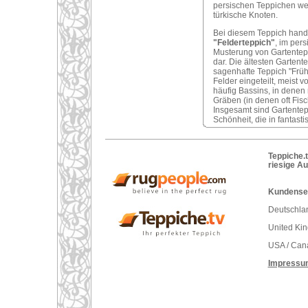
persischen Teppichen weni
türkische Knoten.
Bei diesem Teppich hand
"Felderteppich"
, im per
Musterung von Gartentepp
dar. Die ältesten Garten
sagenhafte Teppich "Früh
Felder eingeteilt, meist
häufig Bassins, in dene
Gräben (in denen oft Fis
Insgesamt sind Gartentep
Schönheit, die in fantasti
Teppiche.t
riesige A
Kundenser
Deutschlan
United Ki
USA / Can
Impressu