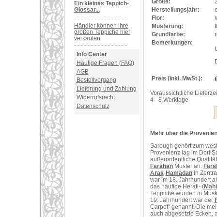
Größe:
Ein kleines Teppich-
Glossar...
Herstellungsjahr:
Flor:
Händler können ihre
Musterung:
f
großen Teppiche hier
Grundfarbe:
r
verkaufen
Bemerkungen:
U
Info Center
Häufige Fragen (FAQ)
AGB
Preis (inkl. MwSt.):
Bestellvorgang
Lieferung und Zahlung
Voraussichtliche Lieferzei
Widerrufsrecht
4 - 8 Werktage
Datenschutz
Mehr über die Provenien
Sarough gehört zum west
Provenienz lag im Dorf S
außerordentliche Qualit
Farahan
Muster an.
Fara
Arak
-
Hamadan
in Zentr
war im 18. Jahrhundert a
das häufige Herati- (
Mahi
Teppiche wurden in Muska
19. Jahrhundert war der
Carpet" genannt. Die me
auch abgesetzte Ecken, a