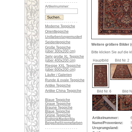
Artikelnummer:
Moderne Teppiche
Orientteppiche
Unifarben/ungemustert
Seidenteppiche
Weitere größere Bilder (
Große Teppiche
(über 300x200 cm)
Bitte klicken Sie auf die 
Sehr große XL Teppiche
(über 400x200 cm)
Hauptbild
Bild Nr. 2
Riesige XXL Teppiche
(über 600x200 cm)
Läufer / Galerien
Runde & ovale Teppiche
Antike Teppiche
Antike China Teppiche
Bild Nr. 6
Bild N
Blaue Teppiche
Graue Teppiche
Braune Teppiche
Blaue Teppiche
Grüne Teppiche
Artikelnummer:
Rot/pink/flieder/lila
Beige/hell/cremefarben
Name/Provenienz:
Ursprungsland:
I