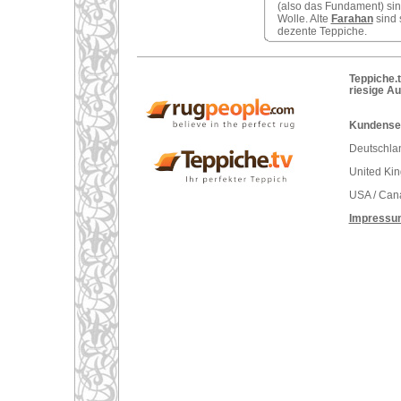
(also das Fundament) sind
Wolle. Alte
Farahan
sind 
dezente Teppiche.
Teppiche.t
riesige A
Kundenser
Deutschlan
United Ki
USA / Can
Impressu