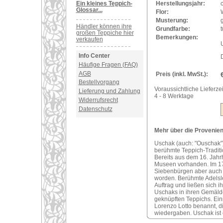
Ein kleines Teppich-
Herstellungsjahr:
Glossar...
Flor:
Musterung:
Händler können ihre
Grundfarbe:
t
großen Teppiche hier
Bemerkungen:
verkaufen
U
Info Center
Häufige Fragen (FAQ)
AGB
Preis (inkl. MwSt.):
Bestellvorgang
Voraussichtliche Lieferzei
Lieferung und Zahlung
4 - 8 Werktage
Widerrufsrecht
Datenschutz
Mehr über die Provenien
Uschak (auch: "Ouschak")
berühmte Teppich-Traditi
Bereits aus dem 16. Jahr
Museen vorhanden. Im 17
Siebenbürgen aber auch i
worden. Berühmte Adelsle
Auftrag und ließen sich 
Uschaks in ihren Gemälde
geknüpften Teppichs. Ei
Lorenzo Lotto benannt, d
wiedergaben. Uschak ist 