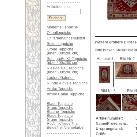
Artikelnummer:
Moderne Teppiche
Orientteppiche
Unifarben/ungemustert
Weitere größere Bilder (
Seidenteppiche
Große Teppiche
Bitte klicken Sie auf die 
(über 300x200 cm)
Sehr große XL Teppiche
Hauptbild
Bild Nr. 2
(über 400x200 cm)
Riesige XXL Teppiche
(über 600x200 cm)
Läufer / Galerien
Runde & ovale Teppiche
Antike Teppiche
Bild Nr. 6
Bild N
Antike China Teppiche
Blaue Teppiche
Graue Teppiche
Braune Teppiche
Blaue Teppiche
Artikelnummer:
Grüne Teppiche
Rot/pink/flieder/lila
Name/Provenienz:
Beige/hell/cremefarben
Ursprungsland:
Größe: