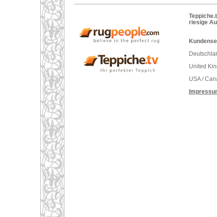
Teppiche.t
riesige A
Kundenser
Deutschlan
United Ki
USA / Can
Impressu