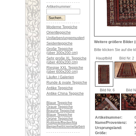
Artikelnummer:
Moderne Teppiche
Orientteppiche
Unifarben/ungemustert
Weitere größere Bilder (
Seidenteppiche
Große Teppiche
Bitte klicken Sie auf die 
(über 300x200 cm)
Sehr große XL Teppiche
Hauptbild
Bild Nr. 2
(über 400x200 cm)
Riesige XXL Teppiche
(über 600x200 cm)
Läufer / Galerien
Runde & ovale Teppiche
Antike Teppiche
Bild Nr. 6
Bild N
Antike China Teppiche
Blaue Teppiche
Graue Teppiche
Braune Teppiche
Blaue Teppiche
Artikelnummer:
Grüne Teppiche
Rot/pink/flieder/lila
Name/Provenienz:
Beige/hell/cremefarben
Ursprungsland:
Größe: