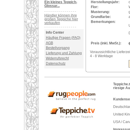
Ein kleines Teppich-
Herstellungsjahr:
Glossar...
Flor:
Musterung:
Händler können ihre
Grundfarbe:
a
großen Teppiche hier
Bemerkungen:
verkaufen
U
Info Center
Häufige Fragen (FAQ)
AGB
Preis (inkl. MwSt.):
Bestellvorgang
Voraussichtliche Lieferzei
Lieferung und Zahlung
4 - 8 Werktage
Widerrufsrecht
Datenschutz
Teppiche.t
riesige A
Kundenser
Deutschlan
United Ki
USA / Can
Impressu