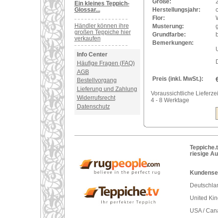
Größe:
Ein kleines Teppich-
Glossar...
Herstellungsjahr:
Flor:
Händler können ihre
Musterung:
großen Teppiche hier
Grundfarbe:
verkaufen
Bemerkungen:
U
Info Center
Häufige Fragen (FAQ)
AGB
Preis (inkl. MwSt.):
Bestellvorgang
Lieferung und Zahlung
Voraussichtliche Lieferzei
Widerrufsrecht
4 - 8 Werktage
Datenschutz
Teppiche.t
riesige A
Kundenser
Deutschlan
United Ki
USA / Can