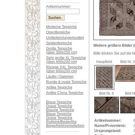
Artikelnummer:
Moderne Teppiche
Orientteppiche
Unifarben/ungemustert
Seidenteppiche
Weitere größere Bilder (
Große Teppiche
(über 300x200 cm)
Bitte klicken Sie auf die 
Sehr große XL Teppiche
(über 400x200 cm)
Hauptbild
Bild Nr. 2
Riesige XXL Teppiche
(über 600x200 cm)
Läufer / Galerien
Runde & ovale Teppiche
Antike Teppiche
Antike China Teppiche
Bild Nr. 6
Bild N
Blaue Teppiche
Graue Teppiche
Braune Teppiche
Blaue Teppiche
Grüne Teppiche
Artikelnummer:
Rot/pink/flieder/lila
Beige/hell/cremefarben
Name/Provenienz:
Ursprungsland: