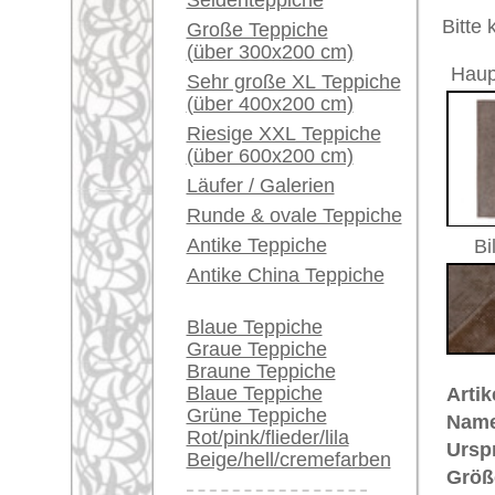
Alter:
antik
Ein kleines Teppich-
Flor:
Wolle
Glossar...
Musterung:
floral / 
Grundfarbe:
beige
Händler können ihre
Bemerkungen:
großen Teppiche hier
Unikat. H
verkaufen
Der Flor
Info Center
Häufige Fragen (FAQ)
€ 5.500
Preis (inkl. MwSt.):
AGB
Voraussichtliche Lieferzeit:
Bestellvorgang
4 - 8 Werktage
Lieferung und Zahlung
Widerrufsrecht
in
Datenschutz
Mehr über die Provenienz Uschak
Uschak (auch: "Ouschak") befinde
berühmte Teppich-Tradition. Uscha
Bereits aus dem 16. Jahrhundert 
vorhanden. Im 17. Jahrhundert si
auch in christliche Kirchen und i
Adelsleute wie Fürst Esterhazy un
ihr Wappen einknüpfen. Große Kün
lieferten damit einen wichtigen B
Uschak-Muster wurden nach den M
Arabesken- und Flecht-Muster in 
Provenienz von einzigartiger Hist