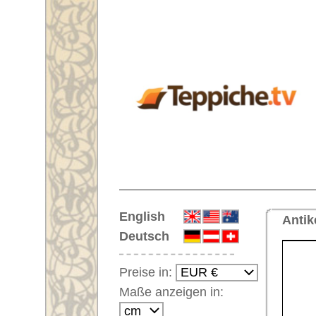
Startseite
English
Antiker breiter Läufer Nr. 6627
Deutsch
Preise in:
Maße anzeigen in:
Einloggen
Noch kein Kunden-
Login?
Ihr Warenkorb:
Ihr Warenkorb ist leer.