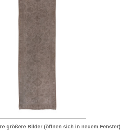
sich in neuem Fenster)
ilder weiter unten für Bilder in höherer Auflösung
d Nr. 3
Bild Nr. 4
Bild Nr. 5
antik
7 cm