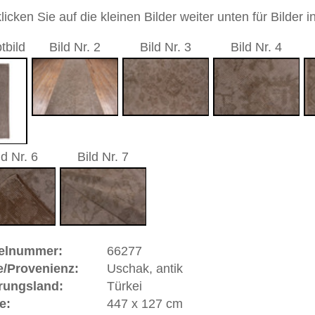
durchgemustert
andgeknüpfter / traditionell orientalischer Teppich
 dieses Teppichs besteht aus Wolle
 Warenkorb
, antik | Türkei
t sich in West
Anatolien
(Türkei) und hat eine alte und
k gehört zu den Pionier-Städten des Orientteppichs.
sind gut erhaltene Stücke in türkischen und anderen Museen
nd Uschaks in sehr großer Anzahl nach Siebenbürgen aber
n Fürstenhäuser Europas geliefert worden. Berühmte
d Baron Orsini gaben Teppiche in Auftrag und ließen sich
stler jener Zeit verewigten Uschaks in ihren Gemälden und
eitrag zur Geschichte des geknüpften Teppichs. Einige
alern Hans Holbein und Lorenzo Lotto benannt, die das
gelb auf rotem Grund wiedergaben. Uschak ist eine
orie und Bedeutung.