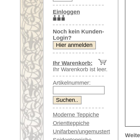
Artikelnummer:
Moderne Teppiche
Orientteppiche
Unifarben/ungemustert
Weitere größere Bilder (öffnen 
Seidenteppiche
Bitte klicken Sie auf die kleinen B
Große Teppiche
(über 300x200 cm)
Hauptbild
Bild Nr. 2
Bil
Sehr große XL Teppiche
(über 400x200 cm)
Riesige XXL Teppiche
(über 600x200 cm)
Läufer / Galerien
Runde & ovale Teppiche
Antike Teppiche
Bild Nr. 6
Bild Nr. 7
Antike China Teppiche
Blaue Teppiche
Graue Teppiche
Braune Teppiche
Blaue Teppiche
Artikelnummer:
66277
Grüne Teppiche
Name/Provenienz:
Uschak, 
Rot/pink/flieder/lila
Ursprungsland:
Türkei
Beige/hell/cremefarben
Größe:
447 x 12