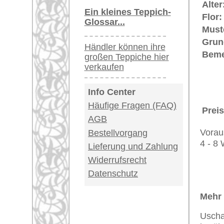
Teppiche.tv - gro
riesige Auswahl
Kundenservice:
Deutschland / Öst
United Kingdom: 
USA / Canada: +1
Impressum
|
Kont