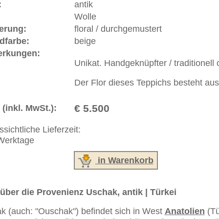
ße moderne Teppiche | neue und antike Orientteppiche -
erreich: +49 (0)40 450 4102
+44 (0)20 7183 4544
 646-688-1335
akt
|
Geschäftsbedingungen