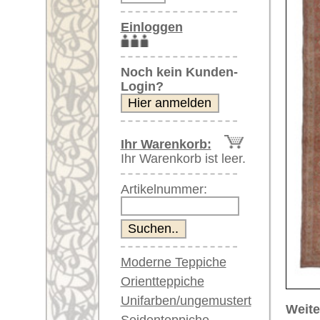
Artikelnummer:
Moderne Teppiche
Orientteppiche
Unifarben/ungemustert
Weitere größere Bilder (öffnen 
Seidenteppiche
Bitte klicken Sie auf die kleinen B
Große Teppiche
(über 300x200 cm)
Hauptbild
Bild Nr. 2
Bi
Sehr große XL Teppiche
(über 400x200 cm)
Riesige XXL Teppiche
(über 600x200 cm)
Läufer / Galerien
Runde & ovale Teppiche
Antike Teppiche
Bild Nr. 6
Bild Nr. 7
Bil
Antike China Teppiche
Blaue Teppiche
Graue Teppiche
Braune Teppiche
Blaue Teppiche
Grüne Teppiche
Rot/pink/flieder/lila
Artikelnummer:
66260
Beige/hell/cremefarben
Name/Provenienz:
Sivas, c
Ursprungsland:
Türkei