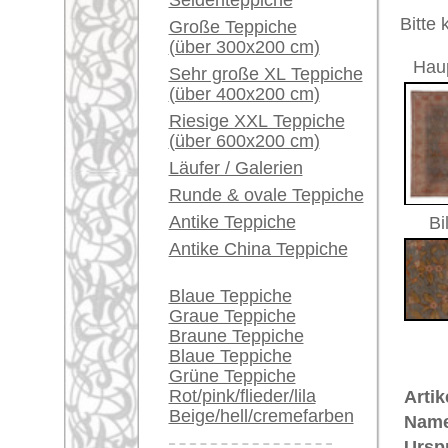
Ein kleines Teppich-
Größe:
391 x 29
Glossar...
Herstellungsjahr:
ca. 1920
Flor:
Wolle
Händler können ihre
Musterung:
floral / 
großen Teppiche hier
Grundfarbe:
blau
verkaufen
Bemerkungen:
Unikat. H
Info Center
Der Flor
Häufige Fragen (FAQ)
AGB
€ 12.6
Preis (inkl. MwSt.):
Bestellvorgang
Lieferung und Zahlung
Voraussichtliche Lieferzeit:
Widerrufsrecht
4 - 8 Werktage
Datenschutz
in
Teppiche.tv - gro
riesige Auswahl
Kundenservice:
Deutschland / Öst
United Kingdom: 