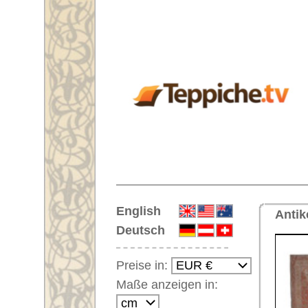
Startseite
English
Antiker handgeknüpfter Orientte
Deutsch
Preise in:
Maße anzeigen in:
Einloggen
Noch kein Kunden-
Login?
Ihr Warenkorb:
Ihr Warenkorb ist leer.