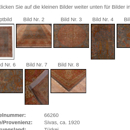
5 cm
Medaillon
andgeknüpfter / traditionell orientalischer Teppich
 dieses Teppichs besteht aus Wolle
00
 Warenkorb
ße moderne Teppiche | neue und antike Orientteppiche -
erreich: +49 (0)40 450 4102
+44 (0)20 7183 4544