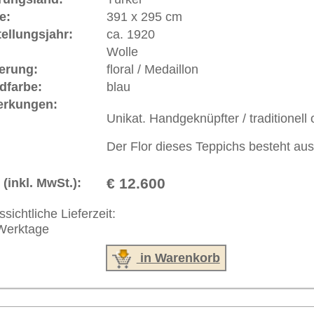
 646-688-1335
akt
|
Geschäftsbedingungen