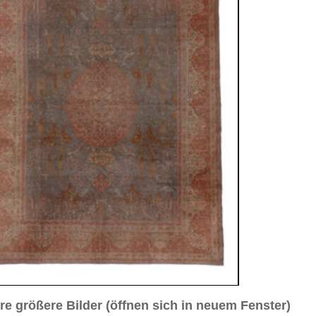
sich in neuem Fenster)
ilder weiter unten für Bilder in höherer Auflösung
ld Nr. 3
Bild Nr. 4
Bild Nr. 5
d Nr. 8
a. 1920