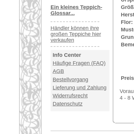
USA / Canada: +1
Impressum
|
Kont