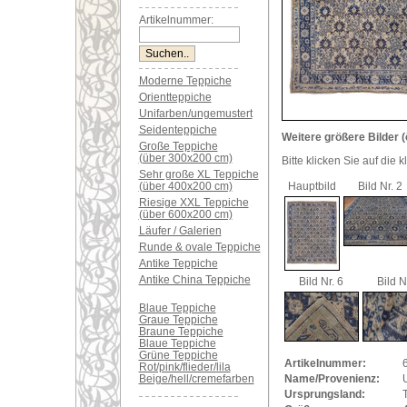
Artikelnummer:
Moderne Teppiche
Orientteppiche
Unifarben/ungemustert
Seidenteppiche
Weitere größere Bilder (
Große Teppiche
(über 300x200 cm)
Bitte klicken Sie auf die 
Sehr große XL Teppiche
(über 400x200 cm)
Hauptbild
Bild Nr. 2
Riesige XXL Teppiche
(über 600x200 cm)
Läufer / Galerien
Runde & ovale Teppiche
Antike Teppiche
Antike China Teppiche
Bild Nr. 6
Bild N
Blaue Teppiche
Graue Teppiche
Braune Teppiche
Blaue Teppiche
Grüne Teppiche
Artikelnummer:
Rot/pink/flieder/lila
Beige/hell/cremefarben
Name/Provenienz:
Ursprungsland: