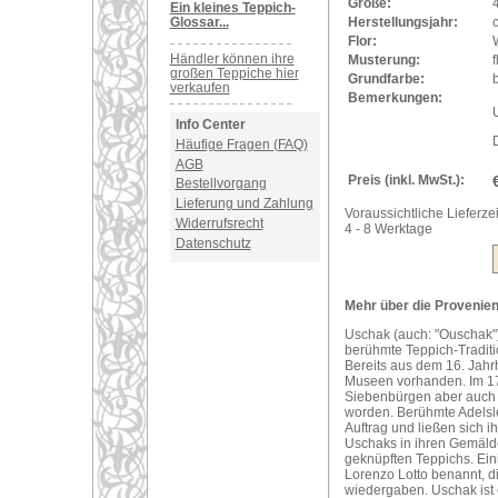
Größe:
Ein kleines Teppich-
Glossar...
Herstellungsjahr:
Flor:
Händler können ihre
Musterung:
großen Teppiche hier
Grundfarbe:
verkaufen
Bemerkungen:
U
Info Center
Häufige Fragen (FAQ)
AGB
Preis (inkl. MwSt.):
Bestellvorgang
Lieferung und Zahlung
Voraussichtliche Lieferzei
Widerrufsrecht
4 - 8 Werktage
Datenschutz
Mehr über die Provenien
Uschak (auch: "Ouschak")
berühmte Teppich-Traditi
Bereits aus dem 16. Jahr
Museen vorhanden. Im 17
Siebenbürgen aber auch i
worden. Berühmte Adelsle
Auftrag und ließen sich 
Uschaks in ihren Gemälde
geknüpften Teppichs. Ei
Lorenzo Lotto benannt, d
wiedergaben. Uschak ist 