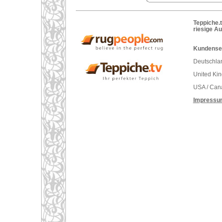
Teppiche.t
riesige A
Kundenser
Deutschlan
United Ki
USA / Can
Impressu