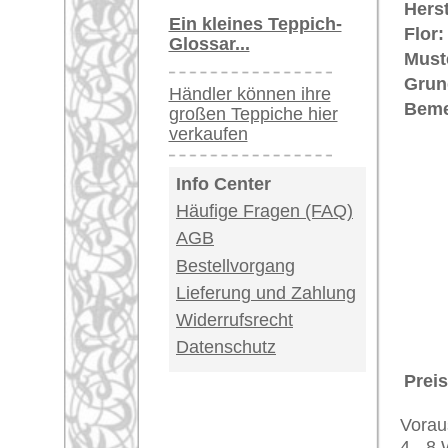
Kundenservice:
Deutschland / Öst
United Kingdom: 
USA / Canada: +1
Impressum
|
Kont