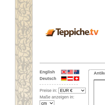
Startseite
English
Antiker Teppich Nr. 66162 Bakh
Deutsch
Preise in:
Maße anzeigen in:
Einloggen
Noch kein Kunden-
Login?
Ihr Warenkorb:
Ihr Warenkorb ist leer.