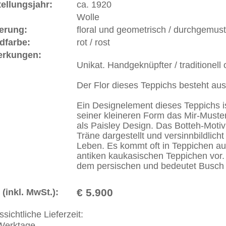
erreich: +49 (0)40 450 4102
+44 (0)20 7183 4544
 646-688-1335
akt
|
Geschäftsbedingungen