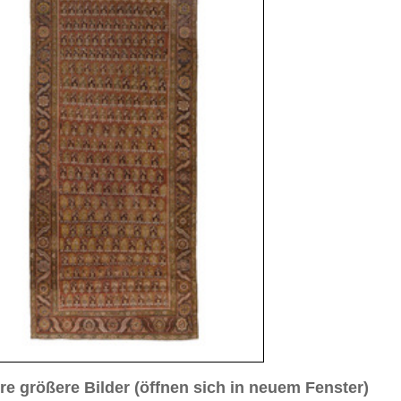
sich in neuem Fenster)
ilder weiter unten für Bilder in höherer Auflösung
d Nr. 3
Bild Nr. 4
Bild Nr. 5
esh, ca. 1920
5 cm