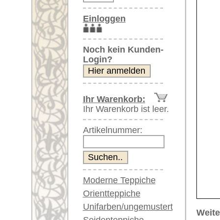
Artikelnummer:
Moderne Teppiche
Orientteppiche
Unifarben/ungemustert
Weitere größere Bilder (öffnen 
Seidenteppiche
Bitte klicken Sie auf die kleinen B
Große Teppiche
(über 300x200 cm)
Hauptbild
Bild Nr. 2
Bil
Sehr große XL Teppiche
(über 400x200 cm)
Riesige XXL Teppiche
(über 600x200 cm)
Läufer / Galerien
Runde & ovale Teppiche
Antike Teppiche
Bild Nr. 6
Bild Nr. 7
Antike China Teppiche
Blaue Teppiche
Graue Teppiche
Braune Teppiche
Blaue Teppiche
Artikelnummer:
66162
Grüne Teppiche
Name/Provenienz:
Bakhshay
Rot/pink/flieder/lila
Ursprungsland:
Iran
Beige/hell/cremefarben
Größe:
356 x 14