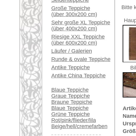
Herstellungsjahr:
ca. 1920
Ein kleines Teppich-
Flor:
Wolle
Glossar...
Musterung:
floral u
Grundfarbe:
rot / rost
Händler können ihre
Bemerkungen:
großen Teppiche hier
Unikat. H
verkaufen
Der Flor
Info Center
Ein Desi
Häufige Fragen (FAQ)
seiner k
AGB
als Pais
Bestellvorgang
Träne dar
Leben. E
Lieferung und Zahlung
antiken 
Widerrufsrecht
dem pers
Datenschutz
€ 5.900
Preis (inkl. MwSt.):
Voraussichtliche Lieferzeit:
4 - 8 Werktage
in
Teppiche.tv - gro
riesige Auswahl