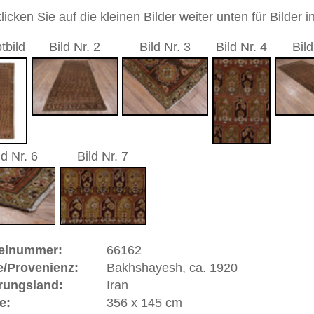
nd geometrisch / durchgemustert
andgeknüpfter / traditionell orientalischer Teppich
 dieses Teppichs besteht aus Wolle
gnelement dieses Teppichs ist das Botteh-Muster und in
leineren Form das Mir-Muster, im Westen besser bekannt
ley Design. Das Botteh-Motiv wird meistens in Form einer
gestellt und versinnbildlicht Fruchtbarkeit und ewiges
s kommt oft in Teppichen aus Kerman im Iran, Indien und
kaukasischen Teppichen vor. Das Wort Botteh stammt aus
ischen und bedeutet Busch oder Strauch.
 Warenkorb
ße moderne Teppiche | neue und antike Orientteppiche -