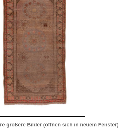
sich in neuem Fenster)
ilder weiter unten für Bilder in höherer Auflösung
d Nr. 3
Bild Nr. 4
Bild Nr. 5
ca. 1900
1 cm