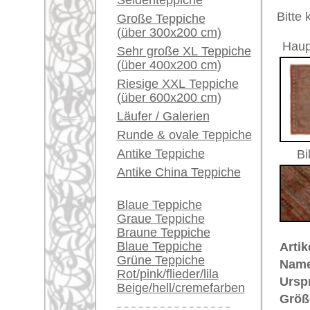
Herstellungsjahr:
ca. 1900
Ein kleines Teppich-
Flor:
Wolle
Glossar...
Musterung:
floral un
Grundfarbe:
braun
Händler können ihre
Bemerkungen:
großen Teppiche hier
Unikat. H
verkaufen
Der Flor
Info Center
Häufige Fragen (FAQ)
€ 7.600
Preis (inkl. MwSt.):
AGB
Voraussichtliche Lieferzeit:
Bestellvorgang
4 - 8 Werktage
Lieferung und Zahlung
Widerrufsrecht
in
Datenschutz
Teppiche.tv - gro
riesige Auswahl
Kundenservice:
Deutschland / Öst
United Kingdom: 
USA / Canada: +1