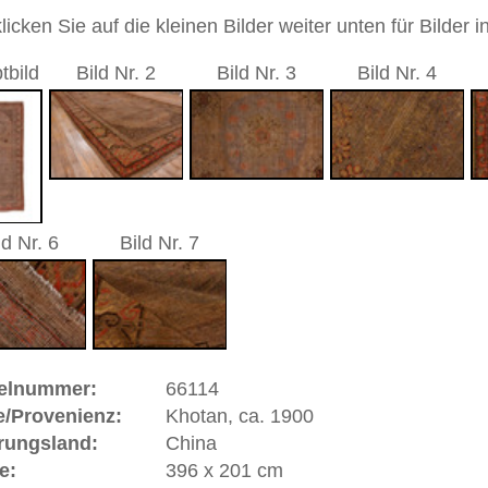
d geometrisch / Medaillon
andgeknüpfter / traditionell orientalischer Teppich
 dieses Teppichs besteht aus Wolle
 Warenkorb
ße moderne Teppiche | neue und antike Orientteppiche -
erreich: +49 (0)40 450 4102
+44 (0)20 7183 4544
 646-688-1335