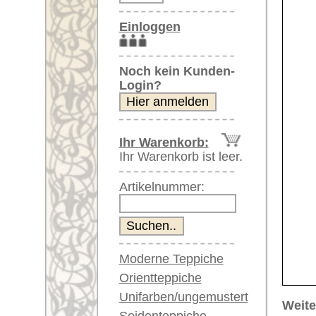
Artikelnummer:
Moderne Teppiche
Orientteppiche
Unifarben/ungemustert
Weitere größere Bilder (öffnen 
Seidenteppiche
Bitte klicken Sie auf die kleinen B
Große Teppiche
(über 300x200 cm)
Hauptbild
Bild Nr. 2
Bil
Sehr große XL Teppiche
(über 400x200 cm)
Riesige XXL Teppiche
(über 600x200 cm)
Läufer / Galerien
Runde & ovale Teppiche
Antike Teppiche
Bild Nr. 6
Bild Nr. 7
Antike China Teppiche
Blaue Teppiche
Graue Teppiche
Braune Teppiche
Blaue Teppiche
Artikelnummer:
66114
Grüne Teppiche
Name/Provenienz:
Khotan, 
Rot/pink/flieder/lila
Ursprungsland:
China
Beige/hell/cremefarben
Größe:
396 x 20