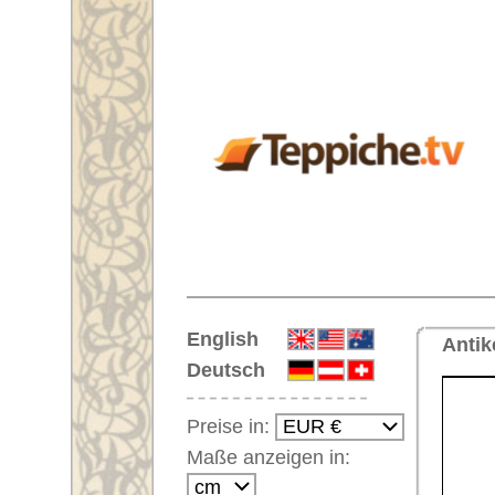
Startseite
English
Antiker Teppich Nr. 66114 Khota
Deutsch
Preise in:
Maße anzeigen in:
Einloggen
Noch kein Kunden-
Login?
Ihr Warenkorb:
Ihr Warenkorb ist leer.