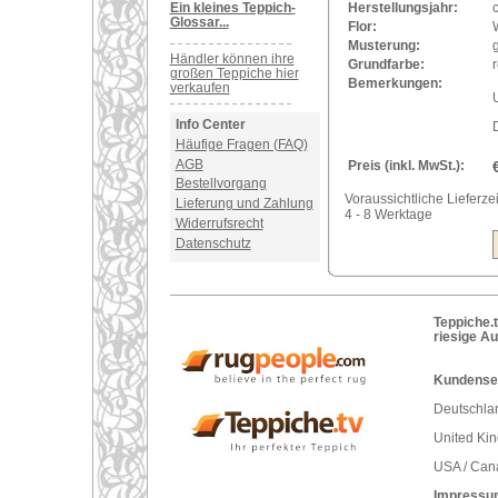
Ein kleines Teppich-
Herstellungsjahr:
Glossar...
Flor:
Musterung:
Händler können ihre
Grundfarbe:
r
großen Teppiche hier
Bemerkungen:
verkaufen
U
Info Center
Häufige Fragen (FAQ)
AGB
Preis (inkl. MwSt.):
Bestellvorgang
Voraussichtliche Lieferzei
Lieferung und Zahlung
4 - 8 Werktage
Widerrufsrecht
Datenschutz
Teppiche.t
riesige A
Kundenser
Deutschlan
United Ki
USA / Can
Impressu