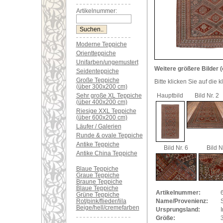
Artikelnummer:
Moderne Teppiche
Orientteppiche
Unifarben/ungemustert
Weitere größere Bilder (
Seidenteppiche
Große Teppiche
Bitte klicken Sie auf die 
(über 300x200 cm)
Sehr große XL Teppiche
Hauptbild
Bild Nr. 2
(über 400x200 cm)
Riesige XXL Teppiche
(über 600x200 cm)
Läufer / Galerien
Runde & ovale Teppiche
Antike Teppiche
Bild Nr. 6
Bild N
Antike China Teppiche
Blaue Teppiche
Graue Teppiche
Braune Teppiche
Blaue Teppiche
Artikelnummer:
Grüne Teppiche
Rot/pink/flieder/lila
Name/Provenienz:
S
Beige/hell/cremefarben
Ursprungsland:
I
Größe: