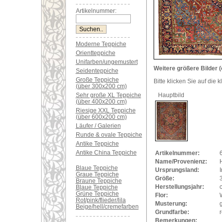
Artikelnummer:
Moderne Teppiche
Orientteppiche
Unifarben/ungemustert
Weitere größere Bilder (
Seidenteppiche
Große Teppiche
Bitte klicken Sie auf die 
(über 300x200 cm)
Sehr große XL Teppiche
Hauptbild
(über 400x200 cm)
Riesige XXL Teppiche
(über 600x200 cm)
Läufer / Galerien
Runde & ovale Teppiche
Antike Teppiche
Antike China Teppiche
Artikelnummer:
Name/Provenienz:
H
Blaue Teppiche
Ursprungsland:
I
Graue Teppiche
Größe:
Braune Teppiche
Herstellungsjahr:
Blaue Teppiche
Grüne Teppiche
Flor:
Rot/pink/flieder/lila
Musterung:
Beige/hell/cremefarben
Grundfarbe:
r
Bemerkungen: