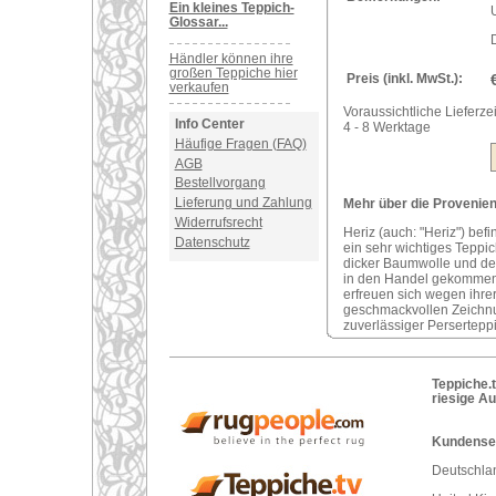
Ein kleines Teppich-
U
Glossar...
Händler können ihre
großen Teppiche hier
Preis (inkl. MwSt.):
verkaufen
Voraussichtliche Lieferzei
Info Center
4 - 8 Werktage
Häufige Fragen (FAQ)
AGB
Bestellvorgang
Lieferung und Zahlung
Mehr über die Provenienz
Widerrufsrecht
Heriz (auch: "Heriz") bef
Datenschutz
ein sehr wichtiges Teppi
dicker Baumwolle und der
in den Handel gekommene
erfreuen sich wegen ihre
geschmackvollen Zeichnung
zuverlässiger Perserteppi
Teppiche.t
riesige A
Kundenser
Deutschlan