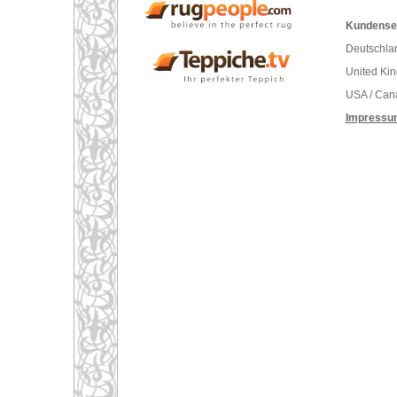
Kundenser
Deutschlan
United Ki
USA / Can
Impressu