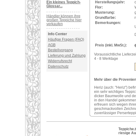
Ein kleines Teppich-
Herstellungsjahr:
Glossar...
Flor:
Musterung:
Händler können ihre
Grundfarbe:
r
großen Teppiche hier
Bemerkungen:
verkaufen
U
Info Center
Häufige Fragen (FAQ)
AGB
Preis (inkl. MwSt.):
Bestellvorgang
Voraussichtliche Lieferzei
Lieferung und Zahlung
4 - 8 Werktage
Widerrufsrecht
Datenschutz
Mehr über die Provenienz
Heriz (auch: "Heriz") bef
ein sehr wichtiges Teppi
dicker Baumwolle und der
in den Handel gekommene
erfreuen sich wegen ihre
geschmackvollen Zeichnung
zuverlässiger Perserteppi
Teppiche.t
riesige A