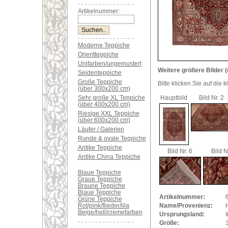
Artikelnummer:
Moderne Teppiche
Orientteppiche
Unifarben/ungemustert
Weitere größere Bilder (
Seidenteppiche
Große Teppiche
Bitte klicken Sie auf die 
(über 300x200 cm)
Sehr große XL Teppiche
Hauptbild
Bild Nr. 2
(über 400x200 cm)
Riesige XXL Teppiche
(über 600x200 cm)
Läufer / Galerien
Runde & ovale Teppiche
Antike Teppiche
Bild Nr. 6
Bild N
Antike China Teppiche
Blaue Teppiche
Graue Teppiche
Braune Teppiche
Blaue Teppiche
Artikelnummer:
Grüne Teppiche
Rot/pink/flieder/lila
Name/Provenienz:
H
Beige/hell/cremefarben
Ursprungsland:
I
Größe: