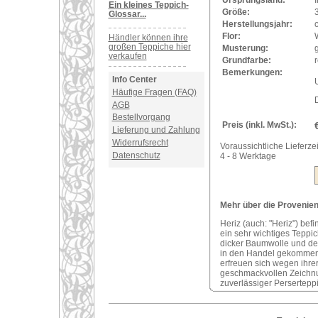
Ursprungsland:
I
Ein kleines Teppich-
Größe:
Glossar...
Herstellungsjahr:
Flor:
Händler können ihre
großen Teppiche hier
Musterung:
verkaufen
Grundfarbe:
r
Bemerkungen:
Info Center
U
Häufige Fragen (FAQ)
AGB
Bestellvorgang
Preis (inkl. MwSt.):
Lieferung und Zahlung
Widerrufsrecht
Voraussichtliche Lieferzei
Datenschutz
4 - 8 Werktage
Mehr über die Provenienz
Heriz (auch: "Heriz") bef
ein sehr wichtiges Teppi
dicker Baumwolle und der
in den Handel gekommene
erfreuen sich wegen ihre
geschmackvollen Zeichnung
zuverlässiger Perserteppi