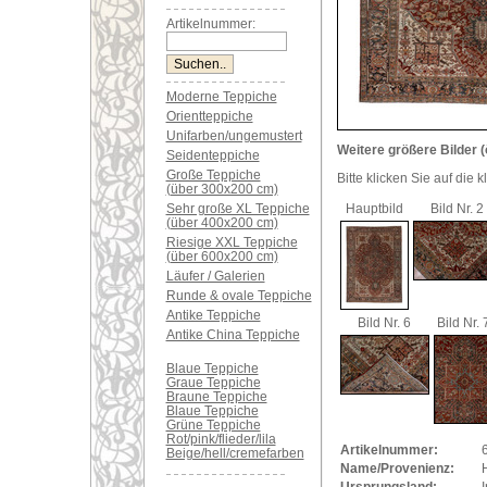
Artikelnummer:
Moderne Teppiche
Orientteppiche
Unifarben/ungemustert
Weitere größere Bilder (
Seidenteppiche
Große Teppiche
Bitte klicken Sie auf die 
(über 300x200 cm)
Sehr große XL Teppiche
Hauptbild
Bild Nr. 2
(über 400x200 cm)
Riesige XXL Teppiche
(über 600x200 cm)
Läufer / Galerien
Runde & ovale Teppiche
Antike Teppiche
Bild Nr. 6
Bild Nr. 
Antike China Teppiche
Blaue Teppiche
Graue Teppiche
Braune Teppiche
Blaue Teppiche
Grüne Teppiche
Rot/pink/flieder/lila
Artikelnummer:
Beige/hell/cremefarben
Name/Provenienz:
H