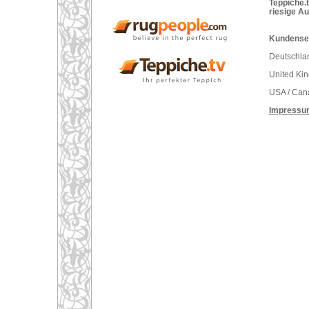
Teppiche.t
riesige A
Kundenser
Deutschlan
United Ki
USA / Can
Impressu