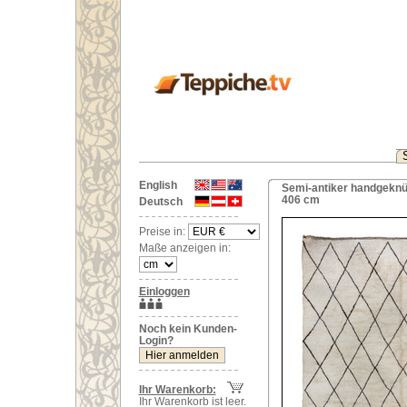
English
Semi-antiker handgeknüp
406 cm
Deutsch
Preise in:
Maße anzeigen in:
Einloggen
Noch kein Kunden-
Login?
Ihr Warenkorb:
Ihr Warenkorb ist leer.