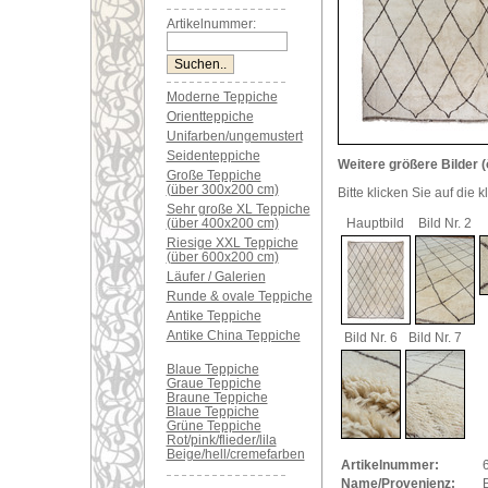
Artikelnummer:
Moderne Teppiche
Orientteppiche
Unifarben/ungemustert
Seidenteppiche
Weitere größere Bilder (
Große Teppiche
(über 300x200 cm)
Bitte klicken Sie auf die 
Sehr große XL Teppiche
(über 400x200 cm)
Hauptbild
Bild Nr. 2
Riesige XXL Teppiche
(über 600x200 cm)
Läufer / Galerien
Runde & ovale Teppiche
Antike Teppiche
Antike China Teppiche
Bild Nr. 6
Bild Nr. 7
Blaue Teppiche
Graue Teppiche
Braune Teppiche
Blaue Teppiche
Grüne Teppiche
Rot/pink/flieder/lila
Beige/hell/cremefarben
Artikelnummer:
Name/Provenienz: