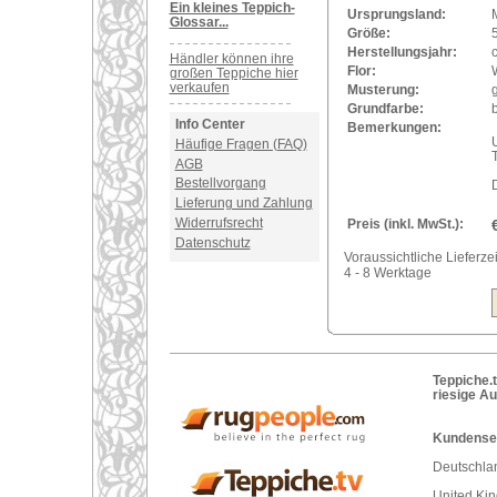
Ein kleines Teppich-
Ursprungsland:
Glossar...
Größe:
Herstellungsjahr:
Händler können ihre
Flor:
großen Teppiche hier
verkaufen
Musterung:
Grundfarbe:
Info Center
Bemerkungen:
U
Häufige Fragen (FAQ)
AGB
Bestellvorgang
Lieferung und Zahlung
Widerrufsrecht
Preis (inkl. MwSt.):
Datenschutz
Voraussichtliche Lieferzei
4 - 8 Werktage
Teppiche.t
riesige A
Kundenser
Deutschlan
United Ki