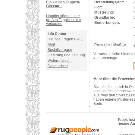
Ein kleines Teppich-
Herstellungsjahr:
Glossar...
Flor:
Musterung:
f
Händler können ihre
Grundfarbe:
großen Teppiche hier
Bemerkungen:
verkaufen
U
Info Center
Häufige Fragen (FAQ)
AGB
Preis (inkl. MwSt.):
Bestellvorgang
Voraussichtliche Lieferzei
Lieferung und Zahlung
4 - 8 Werktage
Widerrufsrecht
Datenschutz
Mehr über die Provenienz
Sivas befindet sich in Ost
allem durch ein hochwerti
aus, was den Sivas zu ei
haben eigene Musterkreat
Borte.
Teppiche.t
riesige A