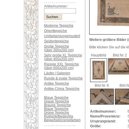
Artikelnummer:
Moderne Teppiche
Orientteppiche
Unifarben/ungemustert
Weitere größere Bilder (
Seidenteppiche
Große Teppiche
Bitte klicken Sie auf die 
(über 300x200 cm)
Sehr große XL Teppiche
Hauptbild
Bild Nr. 2
(über 400x200 cm)
Riesige XXL Teppiche
(über 600x200 cm)
Läufer / Galerien
Runde & ovale Teppiche
Antike Teppiche
Bild Nr. 6
Bild N
Antike China Teppiche
Blaue Teppiche
Graue Teppiche
Braune Teppiche
Blaue Teppiche
Artikelnummer:
Grüne Teppiche
Rot/pink/flieder/lila
Name/Provenienz:
Beige/hell/cremefarben
Ursprungsland:
Größe: