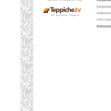
Kundenser
Deutschlan
United Ki
USA / Can
Impressu