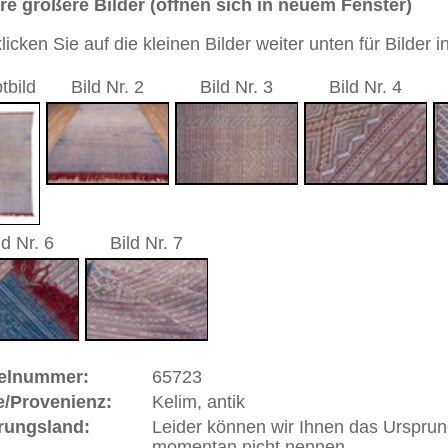
4 cm
lachgewebe ohne Flor)
sch / durchgemustert
ot / braun
Handgeknüpftes / traditionell orientalisches Flachgewebe
 Warenkorb
r dem Sammelnamen Kelim (auch Palas, Sumakh, Sileh,
tteppiche die keinen Flor haben, also Flachgewebe sind. Der
er Kette aus Wolle oder Ziegenhaar und einem das Muster
chrieb, wie sich Penélope beim Weben von Teppichen
Der Kelim dient den Nomaden als isolierender und
cke im Zelt. Viele Kelims werden auch als Gebetsteppiche
Mekka zu verneigen und zu beten ("Gebetsteppich des
liche Nebenbezeichnung versteht man unter "Kelim" jene
, bei denen der wollene Schussfaden, deren Gesamtheit
ttfäden gezogen und dann mit dem Kamm fest Reihe um
echnisch bedingt haben Kelims großzügige schnörkellose
doch mal florale Muster vorkommen sind sie meist stark