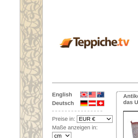
Startseite
English
Antiker Handgeknüpfter Orientte
das Ursprungsland dieses Tepp
Deutsch
Preise in:
Maße anzeigen in:
Einloggen
Noch kein Kunden-
Login?
Ihr Warenkorb:
Ihr Warenkorb ist leer.