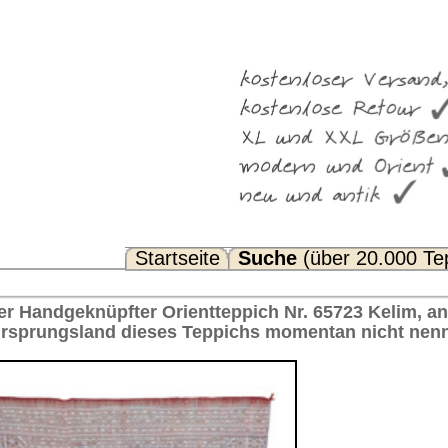
Suche
(über 20.000 Teppiche)
Noch Fragen? FAQ...
ppich Nr. 65723 Kelim, antik Leider können wir Ihnen
ichs momentan nicht nennen. 373 x 224 cm