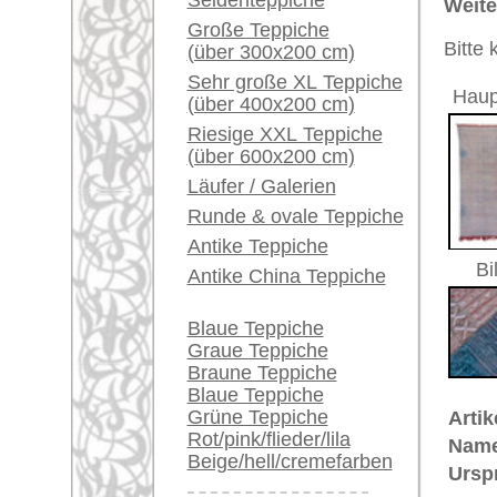
Ein kleines Teppich-
Größe:
373 x 22
Glossar...
Alter:
antik
Fundament
Wolle (F
Händler können ihre
(Kette und Schuss):
großen Teppiche hier
Musterung:
geometri
verkaufen
Grundfarbe:
beige / r
Bemerkungen:
Info Center
Unikat. 
Häufige Fragen (FAQ)
AGB
€ 4.600
Preis (inkl. MwSt.):
Bestellvorgang
Voraussichtliche Lieferzeit:
Lieferung und Zahlung
4 - 8 Werktage
Widerrufsrecht
Datenschutz
in
Dieses Stück ist ein Kelim.
Unte
Verneh..) versteht man alle Orien
klassische Kelim besteht aus ein
bildenden Schuss. Schon Homer s
unwillkommene Buhler fernhielt. 
dekorierender Bodenbelag oder De
genutzt um sich 5x am Tag nach 
bescheidenen Mannes"). Ohne jeg
flachen florlosen Teppich-Gewebe
das Muster bildet, durch die Ke
Reihe angepresst wird. Auch webt
meist geometrische Muster. Falls 