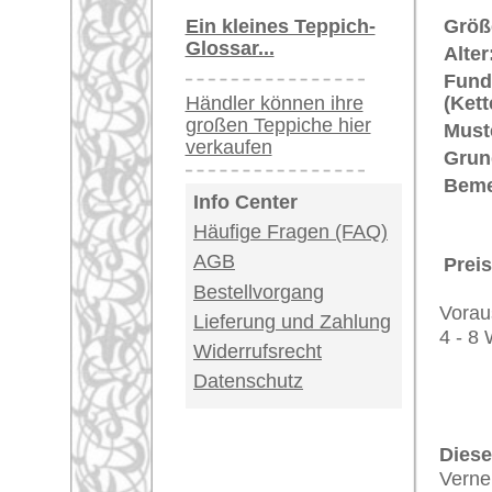
geometrisch stilisiert. Alles in al
mit einer Extraportion Charakter.
Teppiche.tv - gro
riesige Auswahl
Kundenservice:
Deutschland / Öst
United Kingdom: 
USA / Canada: +1
Impressum
|
Kont