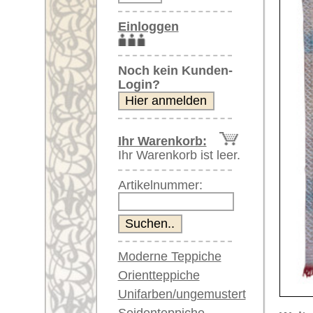
Artikelnummer:
Moderne Teppiche
Orientteppiche
Unifarben/ungemustert
Seidenteppiche
Weitere größere Bilder (öffnen 
Große Teppiche
Bitte klicken Sie auf die kleinen B
(über 300x200 cm)
Sehr große XL Teppiche
Hauptbild
Bild Nr. 2
Bil
(über 400x200 cm)
Riesige XXL Teppiche
(über 600x200 cm)
Läufer / Galerien
Runde & ovale Teppiche
Antike Teppiche
Bild Nr. 6
Bild Nr. 7
Antike China Teppiche
Blaue Teppiche
Graue Teppiche
Braune Teppiche
Blaue Teppiche
Grüne Teppiche
Artikelnummer:
65723
Rot/pink/flieder/lila
Name/Provenienz:
Kelim, an
Beige/hell/cremefarben
Ursprungsland:
Leider k
momentan