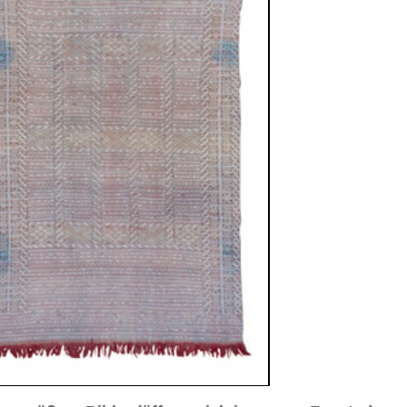
sich in neuem Fenster)
ilder weiter unten für Bilder in höherer Auflösung
d Nr. 3
Bild Nr. 4
Bild Nr. 5
tik
önnen wir Ihnen das Ursprungsland dieses Teppichs
 nicht nennen.