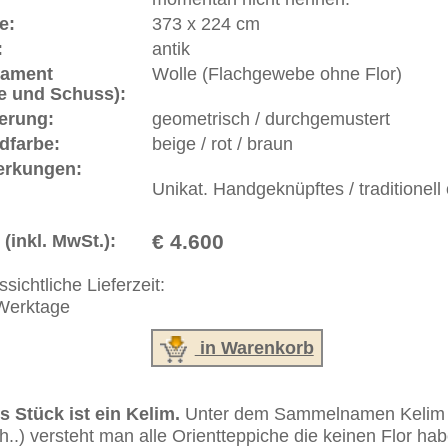
lem handelt es sich bei Kelims um schöne florlose Teppiche
ße moderne Teppiche | neue und antike Orientteppiche -
erreich: +49 (0)40 450 4102
+44 (0)20 7183 4544
 646-688-1335
akt
|
Geschäftsbedingungen