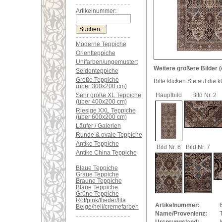
Artikelnummer:
Moderne Teppiche
Orientteppiche
Unifarben/ungemustert
Weitere größere Bilder (
Seidenteppiche
Große Teppiche
Bitte klicken Sie auf die 
(über 300x200 cm)
Sehr große XL Teppiche
Hauptbild
Bild Nr. 2
(über 400x200 cm)
Riesige XXL Teppiche
(über 600x200 cm)
Läufer / Galerien
Runde & ovale Teppiche
Antike Teppiche
Bild Nr. 6
Bild Nr. 7
Antike China Teppiche
Blaue Teppiche
Graue Teppiche
Braune Teppiche
Blaue Teppiche
Grüne Teppiche
Rot/pink/flieder/lila
Artikelnummer:
Beige/hell/cremefarben
Name/Provenienz:
T