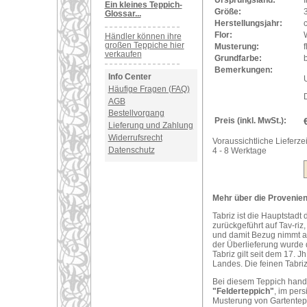
Ursprungsland:
I
Ein kleines Teppich-
Größe:
Glossar...
Herstellungsjahr:
Flor:
Händler können ihre
großen Teppiche hier
Musterung:
f
verkaufen
Grundfarbe:
Bemerkungen:
Info Center
U
Häufige Fragen (FAQ)
AGB
Bestellvorgang
Preis (inkl. MwSt.):
Lieferung und Zahlung
Widerrufsrecht
Voraussichtliche Lieferzei
Datenschutz
4 - 8 Werktage
Mehr über die Provenienz
Tabriz ist die Hauptstadt
zurückgeführt auf Tav-riz
und damit Bezug nimmt a
der Überlieferung wurde 
Tabriz gilt seit dem 17. 
Landes. Die feinen Tabriz
Bei diesem Teppich hand
"Felderteppich"
, im per
Musterung von Gartentepp