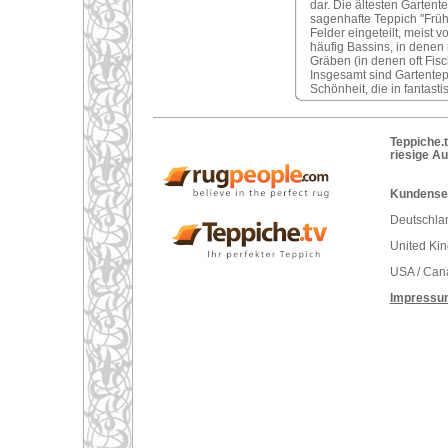
dar. Die ältesten Garten
sagenhafte Teppich "Früh
Felder eingeteilt, meist
häufig Bassins, in dene
Gräben (in denen oft Fis
Insgesamt sind Gartentep
Schönheit, die in fantasti
Teppiche.t
riesige A
Kundenser
Deutschlan
United Ki
USA / Can
Impressu