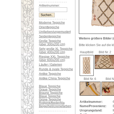
Artikelnummer:
Moderne Teppiche
Orientteppiche
Unifarben/ungemustert
Seidenteppiche
Weitere größere Bilder (
Große Teppiche
(über 300x200 cm)
Bitte klicken Sie auf die 
Sehr große XL Teppiche
(über 400x200 cm)
Hauptbild
Bild Nr. 2
Riesige XXL Teppiche
(über 600x200 cm)
Läufer / Galerien
Runde & ovale Teppiche
Antike Teppiche
Antike China Teppiche
Bild Nr. 6
Bild N
Blaue Teppiche
Graue Teppiche
Braune Teppiche
Blaue Teppiche
Grüne Teppiche
Artikelnummer:
Rot/pink/flieder/lila
Beige/hell/cremefarben
Name/Provenienz:
Ursprungsland: