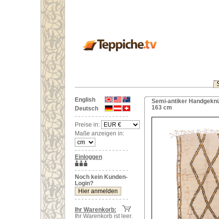
English
Semi-antiker Handgeknüp
163 cm
Deutsch
Preise in:
Maße anzeigen in:
Einloggen
Noch kein Kunden-
Login?
Ihr Warenkorb:
Ihr Warenkorb ist leer.