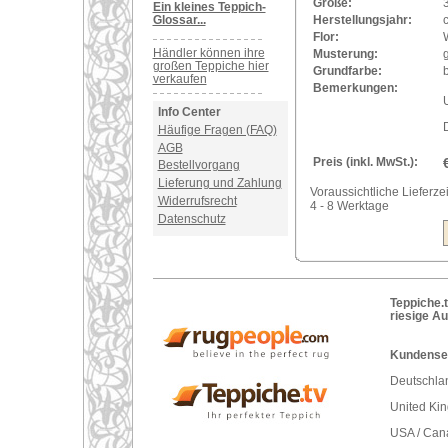
Größe:
Ein kleines Teppich-
Glossar...
Herstellungsjahr:
Flor:
Händler können ihre
Musterung:
großen Teppiche hier
Grundfarbe:
verkaufen
Bemerkungen:
U
Info Center
Häufige Fragen (FAQ)
AGB
Preis (inkl. MwSt.):
Bestellvorgang
Lieferung und Zahlung
Voraussichtliche Lieferzei
Widerrufsrecht
4 - 8 Werktage
Datenschutz
Teppiche.t
riesige A
Kundenser
Deutschlan
United Ki
USA / Can