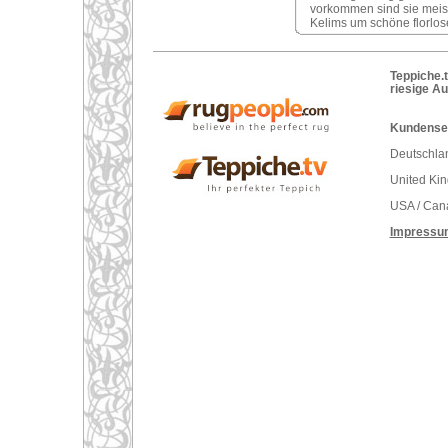
vorkommen sind sie meist s
Kelims um schöne florlose
Teppiche.t
riesige A
Kundenser
Deutschlan
United Ki
USA / Can
Impressu