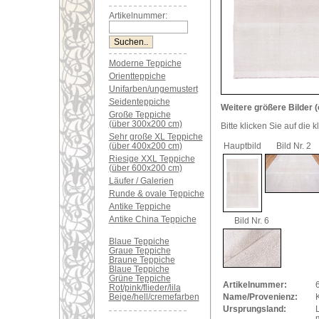
Artikelnummer:
Moderne Teppiche
Orientteppiche
Unifarben/ungemustert
Seidenteppiche
Weitere größere Bilder (
Große Teppiche
(über 300x200 cm)
Bitte klicken Sie auf die 
Sehr große XL Teppiche
(über 400x200 cm)
Hauptbild
Bild Nr. 2
Riesige XXL Teppiche
(über 600x200 cm)
Läufer / Galerien
Runde & ovale Teppiche
Antike Teppiche
Antike China Teppiche
Bild Nr. 6
Blaue Teppiche
Graue Teppiche
Braune Teppiche
Blaue Teppiche
Grüne Teppiche
Artikelnummer:
Rot/pink/flieder/lila
Beige/hell/cremefarben
Name/Provenienz:
K
Ursprungsland: