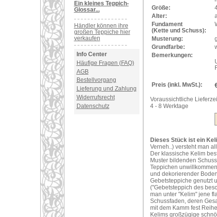
Ein kleines Teppich-
Größe:
Glossar...
Alter:
a
Fundament
Händler können ihre
(Kette und Schuss):
großen Teppiche hier
verkaufen
Musterung:
Grundfarbe:
w
Info Center
Bemerkungen:
U
Häufige Fragen (FAQ)
AGB
Bestellvorgang
Preis (inkl. MwSt.):
Lieferung und Zahlung
Widerrufsrecht
Voraussichtliche Lieferzei
Datenschutz
4 - 8 Werktage
Dieses Stück ist ein Kel
Verneh..) versteht man al
Der klassische Kelim bes
Muster bildenden Schuss
Teppichen unwillkommene 
und dekorierender Bodenb
Gebetsteppiche genutzt 
("Gebetsteppich des bes
man unter "Kelim" jene f
Schussfaden, deren Gesam
mit dem Kamm fest Reihe
Kelims großzügige schnör