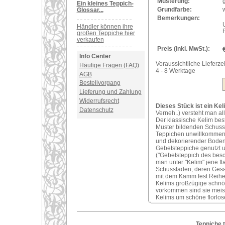
Musterung:
Ein kleines Teppich-
Grundfarbe:
w
Glossar...
Bemerkungen:
U
Händler können ihre
großen Teppiche hier
verkaufen
Preis (inkl. MwSt.):
Info Center
Voraussichtliche Lieferzei
Häufige Fragen (FAQ)
4 - 8 Werktage
AGB
Bestellvorgang
Lieferung und Zahlung
Widerrufsrecht
Dieses Stück ist ein Kel
Datenschutz
Verneh..) versteht man al
Der klassische Kelim bes
Muster bildenden Schuss
Teppichen unwillkommene 
und dekorierender Bodenb
Gebetsteppiche genutzt 
("Gebetsteppich des bes
man unter "Kelim" jene f
Schussfaden, deren Gesam
mit dem Kamm fest Reihe
Kelims großzügige schnör
vorkommen sind sie meist s
Kelims um schöne florlose
Teppiche.t