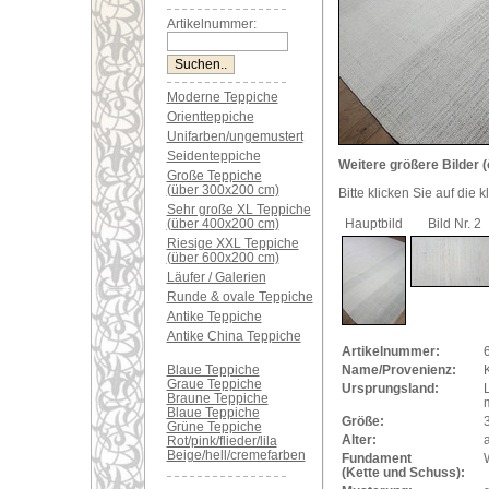
Artikelnummer:
Moderne Teppiche
Orientteppiche
Unifarben/ungemustert
Seidenteppiche
Weitere größere Bilder (
Große Teppiche
(über 300x200 cm)
Bitte klicken Sie auf die 
Sehr große XL Teppiche
(über 400x200 cm)
Hauptbild
Bild Nr. 2
Riesige XXL Teppiche
(über 600x200 cm)
Läufer / Galerien
Runde & ovale Teppiche
Antike Teppiche
Antike China Teppiche
Artikelnummer:
Blaue Teppiche
Name/Provenienz:
K
Graue Teppiche
Ursprungsland:
Braune Teppiche
Blaue Teppiche
Größe:
Grüne Teppiche
Alter:
a
Rot/pink/flieder/lila
Beige/hell/cremefarben
Fundament
(Kette und Schuss):