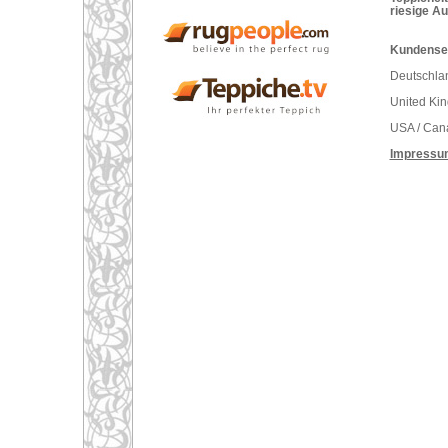
riesige A
Kundenser
Deutschlan
United Ki
USA / Can
Impressu