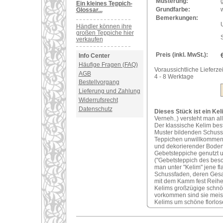
Musterung:
Ein kleines Teppich-
Grundfarbe:
w
Glossar...
Bemerkungen:
Händler können ihre
großen Teppiche hier
verkaufen
Preis (inkl. MwSt.):
Info Center
Häufige Fragen (FAQ)
Voraussichtliche Lieferzei
AGB
4 - 8 Werktage
Bestellvorgang
Lieferung und Zahlung
Widerrufsrecht
Datenschutz
Dieses Stück ist ein Kel
Verneh..) versteht man al
Der klassische Kelim bes
Muster bildenden Schuss
Teppichen unwillkommene 
und dekorierender Bodenb
Gebetsteppiche genutzt 
("Gebetsteppich des bes
man unter "Kelim" jene f
Schussfaden, deren Gesam
mit dem Kamm fest Reihe
Kelims großzügige schnör
vorkommen sind sie meist s
Kelims um schöne florlose