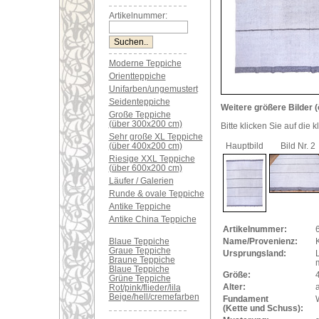
Artikelnummer:
Moderne Teppiche
Orientteppiche
Unifarben/ungemustert
Seidenteppiche
Weitere größere Bilder (
Große Teppiche
(über 300x200 cm)
Bitte klicken Sie auf die 
Sehr große XL Teppiche
(über 400x200 cm)
Hauptbild
Bild Nr. 2
Riesige XXL Teppiche
(über 600x200 cm)
Läufer / Galerien
Runde & ovale Teppiche
Antike Teppiche
Antike China Teppiche
Artikelnummer:
Blaue Teppiche
Name/Provenienz:
K
Graue Teppiche
Ursprungsland:
Braune Teppiche
Blaue Teppiche
Größe:
Grüne Teppiche
Alter:
a
Rot/pink/flieder/lila
Beige/hell/cremefarben
Fundament
(Kette und Schuss):