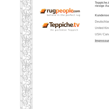
Teppiche.t
riesige A
Kundenser
Deutschlan
United Ki
USA / Can
Impressu