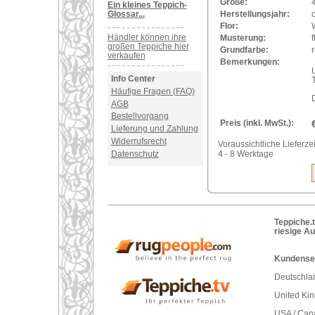
Größe:
Ein kleines Teppich-
Glossar...
Herstellungsjahr:
Flor:
Händler können ihre
Musterung:
f
großen Teppiche hier
Grundfarbe:
r
verkaufen
Bemerkungen:
U
Info Center
Häufige Fragen (FAQ)
AGB
Bestellvorgang
Preis (inkl. MwSt.):
Lieferung und Zahlung
Widerrufsrecht
Voraussichtliche Lieferzei
Datenschutz
4 - 8 Werktage
Teppiche.t
riesige A
Kundenser
Deutschlan
United Ki
USA / Can