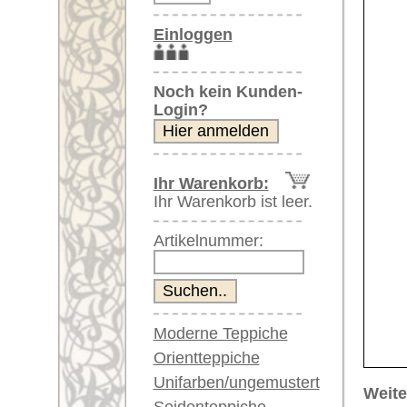
Artikelnummer:
Moderne Teppiche
Orientteppiche
Unifarben/ungemustert
Weitere größere Bilder (öffnen 
Seidenteppiche
Bitte klicken Sie auf die kleinen B
Große Teppiche
(über 300x200 cm)
Hauptbild
Bild Nr. 2
Bild 
Sehr große XL Teppiche
(über 400x200 cm)
Riesige XXL Teppiche
(über 600x200 cm)
Läufer / Galerien
Runde & ovale Teppiche
Antike Teppiche
Bild Nr. 6
Bild Nr. 7
Antike China Teppiche
Blaue Teppiche
Graue Teppiche
Braune Teppiche
Blaue Teppiche
Grüne Teppiche
Rot/pink/flieder/lila
Artikelnummer:
65491
Beige/hell/cremefarben
Name/Provenienz:
Soumak,
Ursprungsland:
Kaukasu