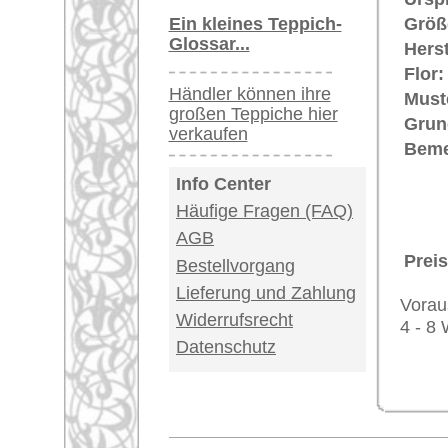
USA / Canada: +1
Impressum
|
Kont