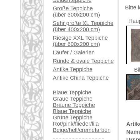
Ein kleines Teppich-
Größe:
391 x 21
Glossar...
Herstellungsjahr:
ca. 1920
Flor:
Wolle
Händler können ihre
Musterung:
geometri
großen Teppiche hier
Grundfarbe:
blau
verkaufen
Bemerkungen:
Unikat. H
Info Center
Der Flor
Häufige Fragen (FAQ)
AGB
€ 8.000
Preis (inkl. MwSt.):
Bestellvorgang
Lieferung und Zahlung
Voraussichtliche Lieferzeit:
Widerrufsrecht
4 - 8 Werktage
Datenschutz
in
Teppiche.tv - gro
riesige Auswahl
Kundenservice:
Deutschland / Öst
United Kingdom: 