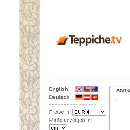
Startseite
English
Antiker Teppich Nr. 65491 Soum
Deutsch
Preise in:
Maße anzeigen in:
Einloggen
Noch kein Kunden-
Login?
Ihr Warenkorb:
Ihr Warenkorb ist leer.