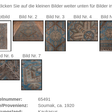
6 cm
sch / kleines Medaillon
andgeknüpfter / traditionell orientalischer Teppich
 dieses Teppichs besteht aus Wolle
 Warenkorb
ße moderne Teppiche | neue und antike Orientteppiche -
erreich: +49 (0)40 450 4102
+44 (0)20 7183 4544