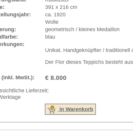
 646-688-1335
akt
|
Geschäftsbedingungen