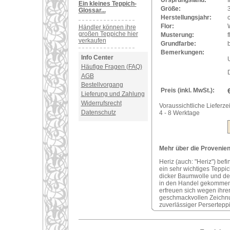
Ursprungsland:
I
Ein kleines Teppich-
Größe:
Glossar...
Herstellungsjahr:
Flor:
Händler können ihre
großen Teppiche hier
Musterung:
verkaufen
Grundfarbe:
Bemerkungen:
Info Center
U
Häufige Fragen (FAQ)
AGB
Bestellvorgang
Preis (inkl. MwSt.):
Lieferung und Zahlung
Widerrufsrecht
Voraussichtliche Lieferzei
Datenschutz
4 - 8 Werktage
Mehr über die Provenienz
Heriz (auch: "Heriz") bef
ein sehr wichtiges Teppi
dicker Baumwolle und der
in den Handel gekommene
erfreuen sich wegen ihre
geschmackvollen Zeichnung
zuverlässiger Perserteppi