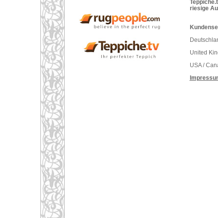
Teppiche.t
riesige A
Kundenser
Deutschlan
United Ki
USA / Can
Impressu