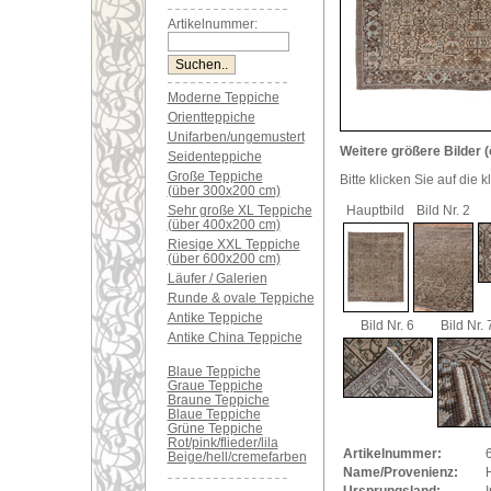
Artikelnummer:
Moderne Teppiche
Orientteppiche
Unifarben/ungemustert
Weitere größere Bilder (
Seidenteppiche
Große Teppiche
Bitte klicken Sie auf die 
(über 300x200 cm)
Sehr große XL Teppiche
Hauptbild
Bild Nr. 2
(über 400x200 cm)
Riesige XXL Teppiche
(über 600x200 cm)
Läufer / Galerien
Runde & ovale Teppiche
Antike Teppiche
Bild Nr. 6
Bild Nr. 
Antike China Teppiche
Blaue Teppiche
Graue Teppiche
Braune Teppiche
Blaue Teppiche
Grüne Teppiche
Rot/pink/flieder/lila
Artikelnummer:
Beige/hell/cremefarben
Name/Provenienz:
H