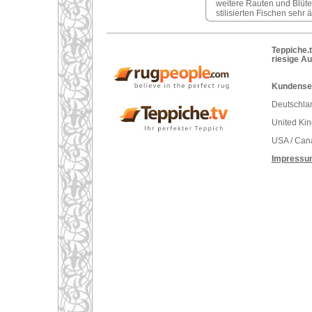
weitere Rauten und Blüt
stilisierten Fischen sehr 
Teppiche.t
riesige A
Kundenser
Deutschlan
United Ki
USA / Can
Impressu