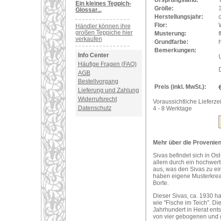
Ursprungsland:
Ein kleines Teppich-
Größe:
Glossar...
Herstellungsjahr:
Flor:
Händler können ihre
großen Teppiche hier
Musterung:
verkaufen
Grundfarbe:
h
Bemerkungen:
Info Center
U
Häufige Fragen (FAQ)
AGB
Bestellvorgang
Preis (inkl. MwSt.):
Lieferung und Zahlung
Widerrufsrecht
Voraussichtliche Lieferzei
Datenschutz
4 - 8 Werktage
Mehr über die Provenienz
Sivas befindet sich in Ost
allem durch ein hochwerti
aus, was den Sivas zu ei
haben eigene Musterkreat
Borte.
Dieser Sivas, ca. 1930 ha
wie "Fische im Teich". D
Jahrhundert in Herat ents
von vier gebogenen und g