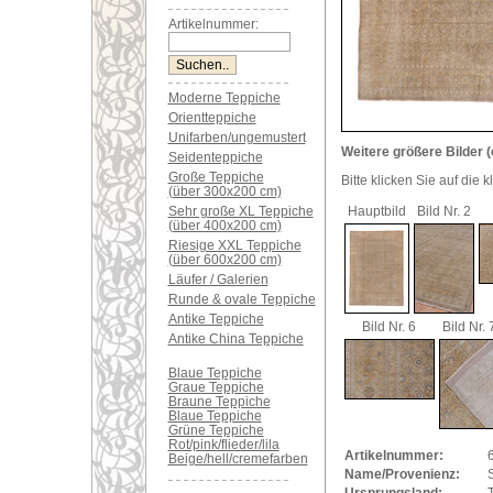
Artikelnummer:
Moderne Teppiche
Orientteppiche
Unifarben/ungemustert
Weitere größere Bilder (
Seidenteppiche
Große Teppiche
Bitte klicken Sie auf die 
(über 300x200 cm)
Sehr große XL Teppiche
Hauptbild
Bild Nr. 2
(über 400x200 cm)
Riesige XXL Teppiche
(über 600x200 cm)
Läufer / Galerien
Runde & ovale Teppiche
Antike Teppiche
Bild Nr. 6
Bild Nr. 
Antike China Teppiche
Blaue Teppiche
Graue Teppiche
Braune Teppiche
Blaue Teppiche
Grüne Teppiche
Rot/pink/flieder/lila
Artikelnummer:
Beige/hell/cremefarben
Name/Provenienz: