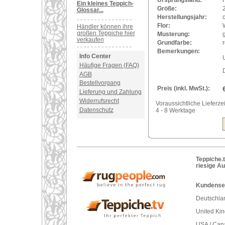
Ursprungsland:
Ein kleines Teppich-
Größe:
Glossar...
Herstellungsjahr:
Flor:
Händler können ihre
großen Teppiche hier
Musterung:
verkaufen
Grundfarbe:
r
Bemerkungen:
Info Center
U
Häufige Fragen (FAQ)
AGB
Bestellvorgang
Preis (inkl. MwSt.):
Lieferung und Zahlung
Widerrufsrecht
Voraussichtliche Lieferzei
Datenschutz
4 - 8 Werktage
Teppiche.t
riesige A
Kundenser
Deutschlan
United Ki
USA / Can