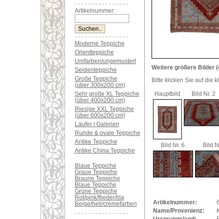
Artikelnummer:
Moderne Teppiche
Orientteppiche
Unifarben/ungemustert
Weitere größere Bilder (
Seidenteppiche
Große Teppiche
Bitte klicken Sie auf die 
(über 300x200 cm)
Sehr große XL Teppiche
Hauptbild
Bild Nr. 2
(über 400x200 cm)
Riesige XXL Teppiche
(über 600x200 cm)
Läufer / Galerien
Runde & ovale Teppiche
Antike Teppiche
Bild Nr. 6
Bild N
Antike China Teppiche
Blaue Teppiche
Graue Teppiche
Braune Teppiche
Blaue Teppiche
Grüne Teppiche
Rot/pink/flieder/lila
Artikelnummer:
Beige/hell/cremefarben
Name/Provenienz: