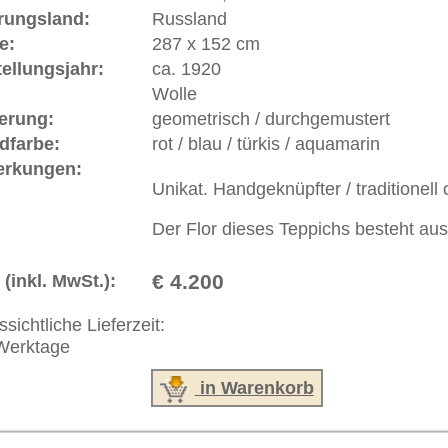
 646-688-1335
akt
|
Geschäftsbedingungen