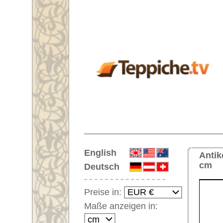
Startseite
English
Antiker Handgeknüpfter Orientt
cm
Deutsch
Preise in:
Maße anzeigen in:
Einloggen
Noch kein Kunden-
Login?
Ihr Warenkorb:
Ihr Warenkorb ist leer.