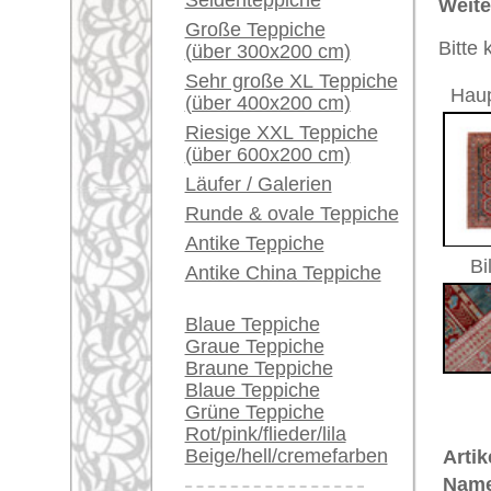
Ursprungsland:
Russlan
Ein kleines Teppich-
Glossar...
Größe:
287 x 15
Herstellungsjahr:
ca. 1920
Händler können ihre
Flor:
Wolle
großen Teppiche hier
Musterung:
geometri
verkaufen
Grundfarbe:
rot / bla
Bemerkungen:
Info Center
Unikat. H
Häufige Fragen (FAQ)
Der Flor
AGB
Bestellvorgang
€ 4.200
Preis (inkl. MwSt.):
Lieferung und Zahlung
Widerrufsrecht
Voraussichtliche Lieferzeit:
4 - 8 Werktage
Datenschutz
in
Teppiche.tv - gro
riesige Auswahl
Kundenservice:
Deutschland / Öst
United Kingdom: 