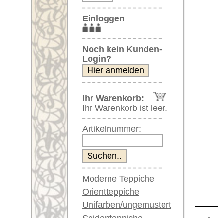
Artikelnummer:
Moderne Teppiche
Orientteppiche
Unifarben/ungemustert
Seidenteppiche
Weitere größere Bilder (öffnen 
Große Teppiche
Bitte klicken Sie auf die kleinen B
(über 300x200 cm)
Sehr große XL Teppiche
Hauptbild
Bild Nr. 2
Bi
(über 400x200 cm)
Riesige XXL Teppiche
(über 600x200 cm)
Läufer / Galerien
Runde & ovale Teppiche
Antike Teppiche
Bild Nr. 6
Bild Nr. 7
Bild N
Antike China Teppiche
Blaue Teppiche
Graue Teppiche
Braune Teppiche
Blaue Teppiche
Grüne Teppiche
Rot/pink/flieder/lila
Beige/hell/cremefarben
Artikelnummer:
65436
Name/Provenienz:
Kaukase,