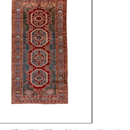
sich in neuem Fenster)
ilder weiter unten für Bilder in höherer Auflösung
ld Nr. 3
Bild Nr. 4
Bild Nr. 5
r. 8
 ca. 1920