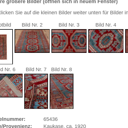
d
2 cm
sch / durchgemustert
u / türkis / aquamarin
andgeknüpfter / traditionell orientalischer Teppich
 dieses Teppichs besteht aus Wolle
 Warenkorb
ße moderne Teppiche | neue und antike Orientteppiche -
erreich: +49 (0)40 450 4102
+44 (0)20 7183 4544