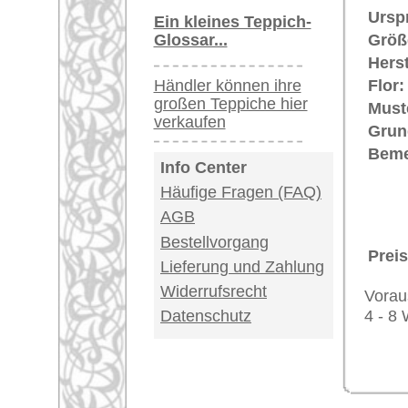
USA / Canada: +1
Impressum
|
Kont