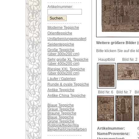
Artikelnummer:
Moderne Teppiche
Orientteppiche
Unifarben/ungemustert
Weitere größere Bilder (
Seidenteppiche
Große Teppiche
Bitte klicken Sie auf die 
(über 300x200 cm)
Sehr große XL Teppiche
Hauptbild
Bild Nr. 2
(über 400x200 cm)
Riesige XXL Teppiche
(über 600x200 cm)
Läufer / Galerien
Runde & ovale Teppiche
Antike Teppiche
Bild Nr. 6
Bild Nr. 7
Bi
Antike China Teppiche
Blaue Teppiche
Graue Teppiche
Braune Teppiche
Blaue Teppiche
Grüne Teppiche
Rot/pink/flieder/lila
Artikelnummer:
Beige/hell/cremefarben
Name/Provenienz: