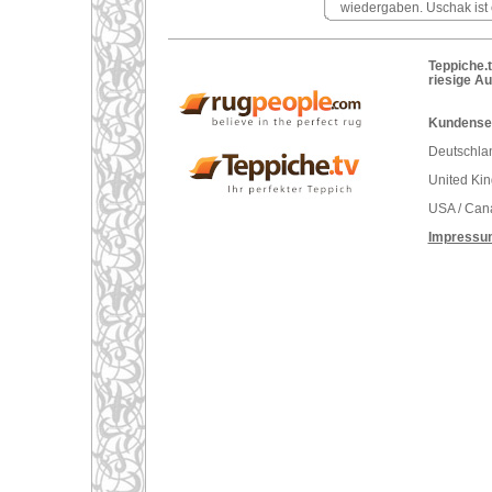
wiedergaben. Uschak ist 
Teppiche.t
riesige A
Kundenser
Deutschlan
United Ki
USA / Can
Impressu