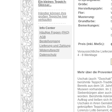
Ursprungsland:
Ein kleines Teppich-
Größe:
Glossar...
Herstellungsjahr:
Flor:
Händler können ihre
großen Teppiche hier
Musterung:
verkaufen
Grundfarbe:
Bemerkungen:
Info Center
U
Häufige Fragen (FAQ)
AGB
Bestellvorgang
Preis (inkl. MwSt.):
Lieferung und Zahlung
Widerrufsrecht
Voraussichtliche Lieferzei
Datenschutz
4 - 8 Werktage
Mehr über die Provenien
Uschak (auch: "Ouschak")
berühmte Teppich-Traditi
Bereits aus dem 16. Jahr
Museen vorhanden. Im 17
Siebenbürgen aber auch i
worden. Berühmte Adelsle
Auftrag und ließen sich 
Uschaks in ihren Gemälde
geknüpften Teppichs. Ei
Lorenzo Lotto benannt, d