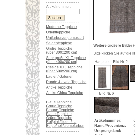
Artikelnummer:
Moderne Teppiche
Orientteppiche
Unifarben/ungemustert
Seidenteppiche
Weitere größere Bilder (
Große Teppiche
(über 300x200 cm)
Bitte klicken Sie auf die 
Sehr große XL Teppiche
(über 400x200 cm)
Hauptbild
Bild Nr. 2
Riesige XXL Teppiche
(über 600x200 cm)
Läufer / Galerien
Runde & ovale Teppiche
Antike Teppiche
Antike China Teppiche
Bild Nr. 6
Blaue Teppiche
Graue Teppiche
Braune Teppiche
Blaue Teppiche
Grüne Teppiche
Artikelnummer:
Rot/pink/flieder/lila
Beige/hell/cremefarben
Name/Provenienz:
Ursprungsland:
I