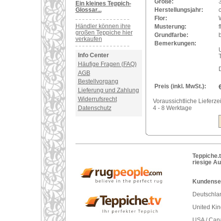
Größe:
Ein kleines Teppich-
Glossar...
Herstellungsjahr:
Flor:
Händler können ihre
Musterung:
f
großen Teppiche hier
Grundfarbe:
verkaufen
Bemerkungen:
U
Info Center
Häufige Fragen (FAQ)
AGB
Bestellvorgang
Preis (inkl. MwSt.):
Lieferung und Zahlung
Widerrufsrecht
Voraussichtliche Lieferzei
Datenschutz
4 - 8 Werktage
Teppiche.t
riesige A
Kundenser
Deutschlan
United Ki
USA / Can