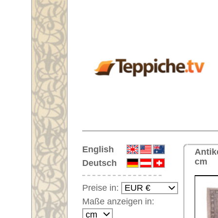
Startseite
English
Antiker Handgeknüpfter Übermaß
cm
Deutsch
Preise in:
Maße anzeigen in:
Einloggen
Noch kein Kunden-
Login?
Ihr Warenkorb:
Ihr Warenkorb ist leer.