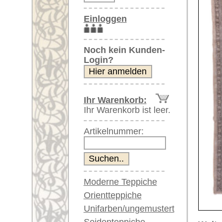
Artikelnummer:
Moderne Teppiche
Orientteppiche
Unifarben/ungemustert
Seidenteppiche
Weitere größere Bilder (öffnen 
Große Teppiche
Bitte klicken Sie auf die kleinen B
(über 300x200 cm)
Sehr große XL Teppiche
Hauptbild
Bild Nr. 2
B
(über 400x200 cm)
Riesige XXL Teppiche
(über 600x200 cm)
Läufer / Galerien
Runde & ovale Teppiche
Antike Teppiche
Bild Nr. 6
Bild Nr. 7
Antike China Teppiche
Blaue Teppiche
Graue Teppiche
Braune Teppiche
Blaue Teppiche
Grüne Teppiche
Artikelnummer:
65259
Rot/pink/flieder/lila
Name/Provenienz:
Sivas, c
Beige/hell/cremefarben
Ursprungsland:
Türkei