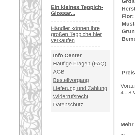
Kundenservice:
Deutschland / Öst
United Kingdom: 
USA / Canada: +1
Impressum
|
Kont