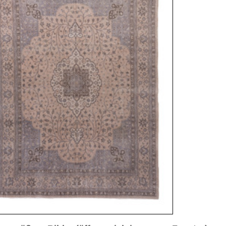
sich in neuem Fenster)
ilder weiter unten für Bilder in höherer Auflösung
ild Nr. 3
Bild Nr. 4
Bild Nr. 5
Bild Nr. 8
Bild Nr. 9
Bild Nr. 10
a. 1930