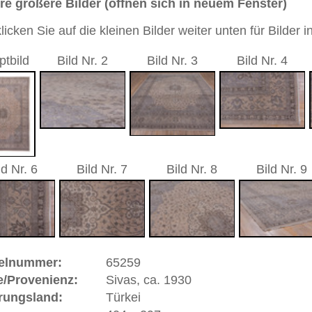
7 cm
Medaillon
andgeknüpfter / traditionell orientalischer Teppich
 dieses Teppichs besteht aus Wolle
 Warenkorb
 ca. 1930 | Türkei
en
(Türkei). Die Teppiche von Sivas zeichnen sich vor allem
al und durch eine äußerst sorgfältige Knüpfarbeit aus, was
ten Anatolier-Teppiche macht. Stadt und Region haben
lt, z.B die gestochen schön gezeichnete Nelken-Borte.
ße moderne Teppiche | neue und antike Orientteppiche -