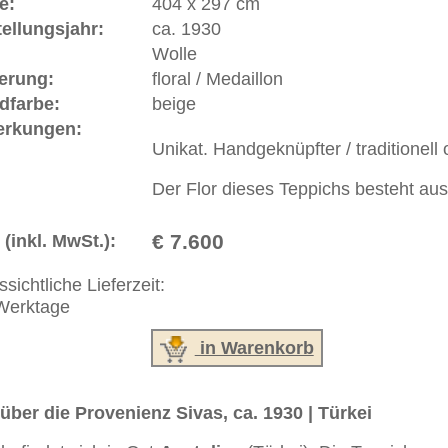
erreich: +49 (0)40 450 4102
+44 (0)20 7183 4544
 646-688-1335
akt
|
Geschäftsbedingungen