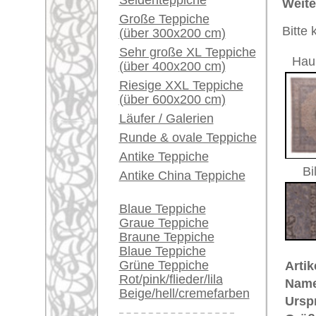
Größe:
404 x 29
Ein kleines Teppich-
Herstellungsjahr:
ca. 1930
Glossar...
Flor:
Wolle
Musterung:
floral / 
Händler können ihre
Grundfarbe:
beige
großen Teppiche hier
Bemerkungen:
verkaufen
Unikat. H
Info Center
Der Flor
Häufige Fragen (FAQ)
AGB
€ 7.600
Preis (inkl. MwSt.):
Bestellvorgang
Voraussichtliche Lieferzeit:
Lieferung und Zahlung
4 - 8 Werktage
Widerrufsrecht
Datenschutz
in
Mehr über die Provenienz Sivas,
Sivas befindet sich in Ost-
Anatoli
durch ein hochwertiges Wollmateri
den Sivas zu einem der wertvolls
eigene Musterkreationen entwicke
Teppiche.tv - gro
riesige Auswahl