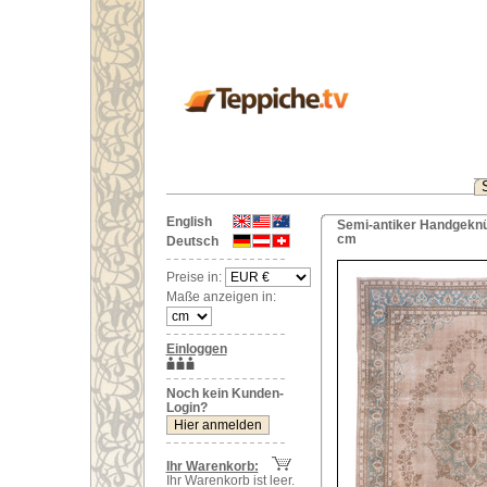
English
Semi-antiker Handgeknüp
cm
Deutsch
Preise in:
Maße anzeigen in:
Einloggen
Noch kein Kunden-
Login?
Ihr Warenkorb:
Ihr Warenkorb ist leer.