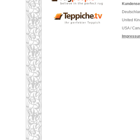
Kundenser
Deutschlan
United Ki
USA / Can
Impressu