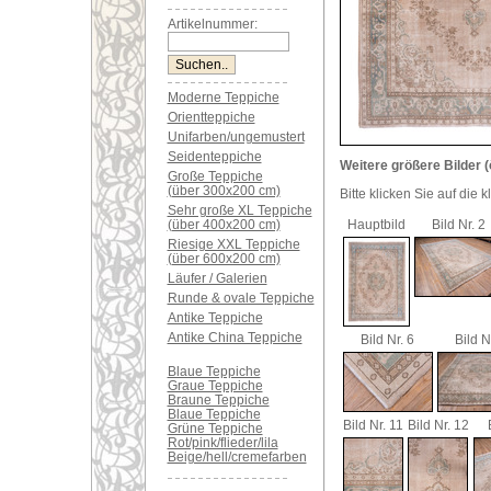
Artikelnummer:
Moderne Teppiche
Orientteppiche
Unifarben/ungemustert
Seidenteppiche
Weitere größere Bilder (
Große Teppiche
(über 300x200 cm)
Bitte klicken Sie auf die 
Sehr große XL Teppiche
(über 400x200 cm)
Hauptbild
Bild Nr. 2
Riesige XXL Teppiche
(über 600x200 cm)
Läufer / Galerien
Runde & ovale Teppiche
Antike Teppiche
Antike China Teppiche
Bild Nr. 6
Bild N
Blaue Teppiche
Graue Teppiche
Braune Teppiche
Blaue Teppiche
Bild Nr. 11
Bild Nr. 12
Grüne Teppiche
Rot/pink/flieder/lila
Beige/hell/cremefarben