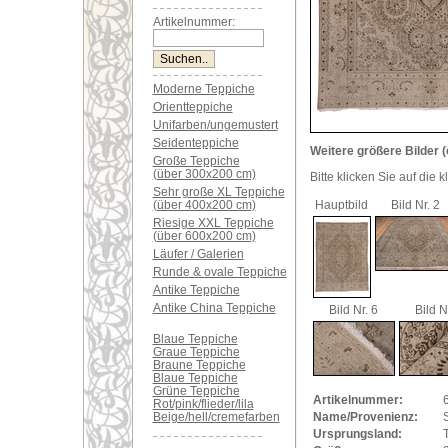
Artikelnummer:
Moderne Teppiche
Orientteppiche
Unifarben/ungemustert
Seidenteppiche
Weitere größere Bilder (
Große Teppiche
(über 300x200 cm)
Bitte klicken Sie auf die 
Sehr große XL Teppiche
(über 400x200 cm)
Hauptbild
Bild Nr. 2
Riesige XXL Teppiche
(über 600x200 cm)
Läufer / Galerien
Runde & ovale Teppiche
Antike Teppiche
Antike China Teppiche
Bild Nr. 6
Bild N
Blaue Teppiche
Graue Teppiche
Braune Teppiche
Blaue Teppiche
Grüne Teppiche
Artikelnummer:
Rot/pink/flieder/lila
Beige/hell/cremefarben
Name/Provenienz:
Ursprungsland: