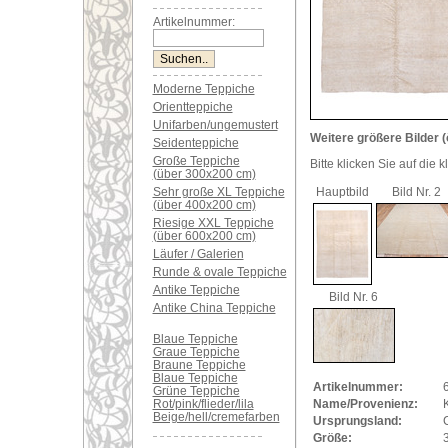
Artikelnummer:
Moderne Teppiche
Orientteppiche
Unifarben/ungemustert
Weitere größere Bilder (
Seidenteppiche
Große Teppiche
Bitte klicken Sie auf die 
(über 300x200 cm)
Sehr große XL Teppiche
Hauptbild
Bild Nr. 2
(über 400x200 cm)
Riesige XXL Teppiche
(über 600x200 cm)
Läufer / Galerien
Runde & ovale Teppiche
Antike Teppiche
Bild Nr. 6
Antike China Teppiche
Blaue Teppiche
Graue Teppiche
Braune Teppiche
Blaue Teppiche
Artikelnummer:
Grüne Teppiche
Rot/pink/flieder/lila
Name/Provenienz:
K
Beige/hell/cremefarben
Ursprungsland:
Größe: