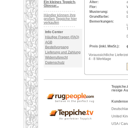
Ein kleines Teppich-
Alter:
a
Glossar...
Flor:
Musterung:
Händler können ihre
Grundfarbe:
großen Teppiche hier
Bemerkungen:
verkaufen
U
Info Center
Häufige Fragen (FAQ)
AGB
Preis (inkl. MwSt.):
Bestellvorgang
Lieferung und Zahlung
Voraussichtliche Lieferzei
Widerrufsrecht
4 - 8 Werktage
Datenschutz
Teppiche.t
riesige A
Kundenser
Deutschlan
United Ki
USA / Can