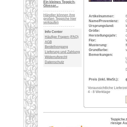
Ein kleines Teppich-
Glossar...
Händler können ihre
Artikelnummer:
großen Teppiche hier
Name/Provenienz:
verkaufen
Ursprungsland:
I
Größe:
Info Center
Herstellungsjahr:
Häufige Fragen (FAQ)
Flor:
AGB
Musterung:
f
Bestellvorgang
Grundfarbe:
v
Lieferung und Zahlung
Bemerkungen:
Widerrufsrecht
U
Datenschutz
Preis (inkl. MwSt.):
Voraussichtliche Lieferzei
4 - 8 Werktage
Teppiche.t
riesige A