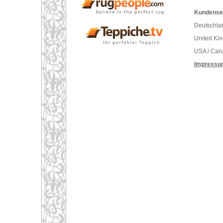
Kundenser
Deutschlan
United Ki
USA / Can
Impressu