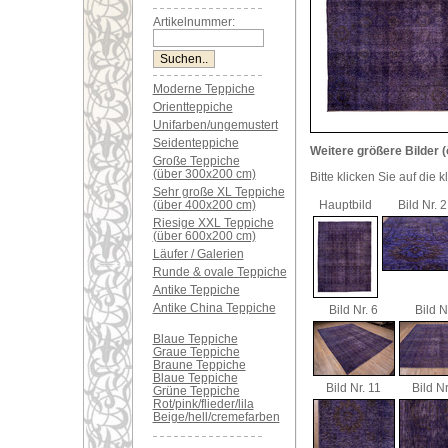
Artikelnummer:
Moderne Teppiche
Orientteppiche
Unifarben/ungemustert
Seidenteppiche
Weitere größere Bilder (
Große Teppiche
(über 300x200 cm)
Bitte klicken Sie auf die 
Sehr große XL Teppiche
(über 400x200 cm)
Hauptbild
Bild Nr. 2
Riesige XXL Teppiche
(über 600x200 cm)
Läufer / Galerien
Runde & ovale Teppiche
Antike Teppiche
Antike China Teppiche
Bild Nr. 6
Bild N
Blaue Teppiche
Graue Teppiche
Braune Teppiche
Blaue Teppiche
Bild Nr. 11
Bild Nr
Grüne Teppiche
Rot/pink/flieder/lila
Beige/hell/cremefarben