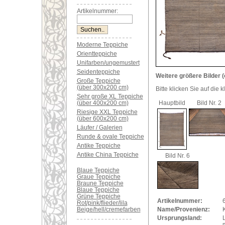
Artikelnummer:
Moderne Teppiche
Orientteppiche
Unifarben/ungemustert
Seidenteppiche
Weitere größere Bilder (
Große Teppiche
(über 300x200 cm)
Bitte klicken Sie auf die 
Sehr große XL Teppiche
(über 400x200 cm)
Hauptbild
Bild Nr. 2
Riesige XXL Teppiche
(über 600x200 cm)
Läufer / Galerien
Runde & ovale Teppiche
Antike Teppiche
Antike China Teppiche
Bild Nr. 6
Blaue Teppiche
Graue Teppiche
Braune Teppiche
Blaue Teppiche
Grüne Teppiche
Artikelnummer:
Rot/pink/flieder/lila
Beige/hell/cremefarben
Name/Provenienz:
K
Ursprungsland: