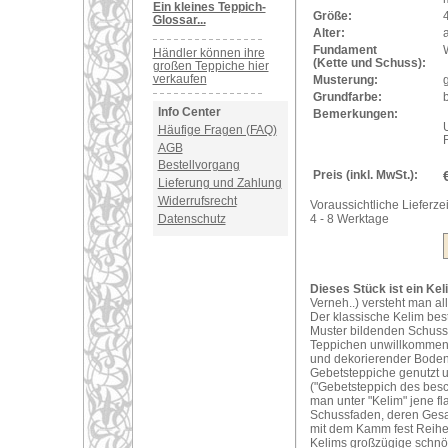
Ein kleines Teppich-
Größe:
Glossar...
Alter:
a
Fundament
Händler können ihre
(Kette und Schuss):
großen Teppiche hier
verkaufen
Musterung:
Grundfarbe:
Info Center
Bemerkungen:
U
Häufige Fragen (FAQ)
AGB
Bestellvorgang
Preis (inkl. MwSt.):
Lieferung und Zahlung
Widerrufsrecht
Voraussichtliche Lieferzei
Datenschutz
4 - 8 Werktage
Dieses Stück ist ein Kel
Verneh..) versteht man al
Der klassische Kelim bes
Muster bildenden Schuss
Teppichen unwillkommene 
und dekorierender Bodenb
Gebetsteppiche genutzt 
("Gebetsteppich des bes
man unter "Kelim" jene f
Schussfaden, deren Gesam
mit dem Kamm fest Reihe
Kelims großzügige schnör