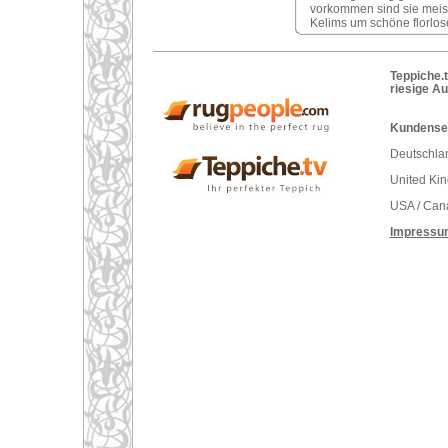
vorkommen sind sie meist s
Kelims um schöne florlose
Teppiche.t
riesige A
Kundenser
Deutschlan
United Ki
USA / Can
Impressu