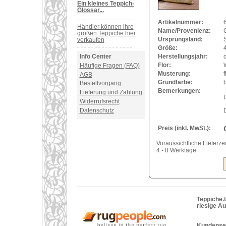
Ein kleines Teppich-
Glossar...
Artikelnummer:
Händler können ihre
Name/Provenienz:
großen Teppiche hier
Ursprungsland:
verkaufen
Größe:
Info Center
Herstellungsjahr:
Flor:
Häufige Fragen (FAQ)
Musterung:
f
AGB
Grundfarbe:
Bestellvorgang
Bemerkungen:
Lieferung und Zahlung
U
Widerrufsrecht
Datenschutz
Preis (inkl. MwSt.):
Voraussichtliche Lieferzei
4 - 8 Werktage
Teppiche.t
riesige A
Kundenser