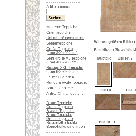
Artikelnummer:
Moderne Teppiche
Orientteppiche
Unifarben/ungemustert
Weitere größere Bilder (
Seidenteppiche
Große Teppiche
Bitte klicken Sie auf die 
(über 300x200 cm)
Sehr große XL Teppiche
Hauptbild
Bild Nr. 2
(über 400x200 cm)
Riesige XXL Teppiche
(über 600x200 cm)
Läufer / Galerien
Runde & ovale Teppiche
Antike Teppiche
Bild Nr. 6
Bild N
Antike China Teppiche
Blaue Teppiche
Graue Teppiche
Braune Teppiche
Blaue Teppiche
Grüne Teppiche
Bild Nr. 11
Rot/pink/flieder/lila
Beige/hell/cremefarben