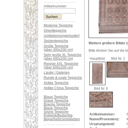
Artikelnummer:
Moderne Teppiche
Orientteppiche
Unifarben/ungemustert
Seidenteppiche
Weitere größere Bilder (
Große Teppiche
(über 300x200 cm)
Bitte klicken Sie auf die 
Sehr große XL Teppiche
(über 400x200 cm)
Hauptbild
Bild Nr. 2
Riesige XXL Teppiche
(über 600x200 cm)
Läufer / Galerien
Runde & ovale Teppiche
Antike Teppiche
Antike China Teppiche
Bild Nr. 6
Blaue Teppiche
Graue Teppiche
Braune Teppiche
Blaue Teppiche
Grüne Teppiche
Artikelnummer:
Rot/pink/flieder/lila
Beige/hell/cremefarben
Name/Provenienz:
Ursprungsland: