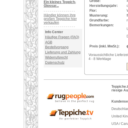
Größe:
Ein kleines Teppich-
Glossar...
Herstellungsjahr:
Flor:
Händler können ihre
Musterung:
großen Teppiche hier
Grundfarbe:
verkaufen
Bemerkungen:
U
Info Center
Häufige Fragen (FAQ)
AGB
Preis (inkl. MwSt.):
Bestellvorgang
Lieferung und Zahlung
Voraussichtliche Lieferzei
Widerrufsrecht
4 - 8 Werktage
Datenschutz
Teppiche.t
riesige A
Kundenser
Deutschlan
United Ki
USA / Can