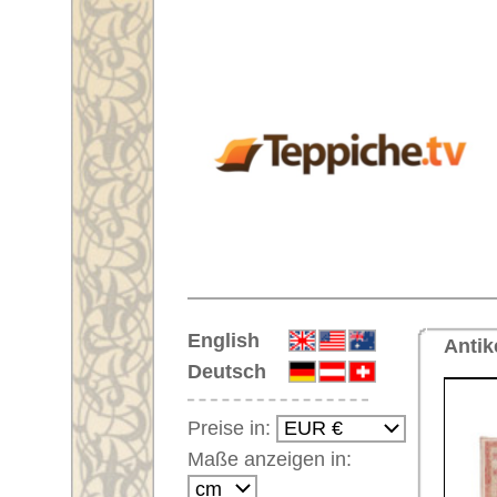
Startseite
English
Antiker Handgeknüpfter Orientt
Deutsch
Preise in:
Maße anzeigen in:
Einloggen
Noch kein Kunden-
Login?
Ihr Warenkorb:
Ihr Warenkorb ist leer.