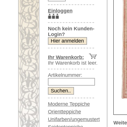
Artikelnummer:
Moderne Teppiche
Orientteppiche
Unifarben/ungemustert
Weitere größere Bilder (öffnen 
Seidenteppiche
Bitte klicken Sie auf die kleinen B
Große Teppiche
(über 300x200 cm)
Hauptbild
Bild Nr. 2
Bi
Sehr große XL Teppiche
(über 400x200 cm)
Riesige XXL Teppiche
(über 600x200 cm)
Läufer / Galerien
Runde & ovale Teppiche
Antike Teppiche
Bild Nr. 6
Bild Nr. 7
Antike China Teppiche
Blaue Teppiche
Graue Teppiche
Braune Teppiche
Blaue Teppiche
Artikelnummer:
64842
Grüne Teppiche
Name/Provenienz:
Uschak, 
Rot/pink/flieder/lila
Ursprungsland:
Türkei
Beige/hell/cremefarben
Größe:
345 x 25