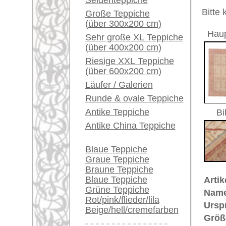
Herstellungsjahr:
ca. 1930
Ein kleines Teppich-
Flor:
Wolle
Glossar...
Musterung:
floral u
Grundfarbe:
beige
Händler können ihre
Bemerkungen:
großen Teppiche hier
Unikat. H
verkaufen
Der Flor
Info Center
Häufige Fragen (FAQ)
€ 10.9
Preis (inkl. MwSt.):
AGB
Voraussichtliche Lieferzeit:
Bestellvorgang
4 - 8 Werktage
Lieferung und Zahlung
Widerrufsrecht
in
Datenschutz
Mehr über die Provenienz Uschak
Uschak (auch: "Ouschak") befinde
berühmte Teppich-Tradition. Uscha
Bereits aus dem 16. Jahrhundert 
vorhanden. Im 17. Jahrhundert si
auch in christliche Kirchen und i
Adelsleute wie Fürst Esterhazy un
ihr Wappen einknüpfen. Große Kün
lieferten damit einen wichtigen B
Uschak-Muster wurden nach den M
Arabesken- und Flecht-Muster in 
Provenienz von einzigartiger Hist