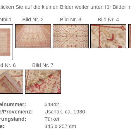
nd geometrisch / durchgemustert
andgeknüpfter / traditionell orientalischer Teppich
 dieses Teppichs besteht aus Wolle
00
 Warenkorb
, ca. 1930 | Türkei
t sich in West
Anatolien
(Türkei) und hat eine alte und
k gehört zu den Pionier-Städten des Orientteppichs.
sind gut erhaltene Stücke in türkischen und anderen Museen
nd Uschaks in sehr großer Anzahl nach Siebenbürgen aber
n Fürstenhäuser Europas geliefert worden. Berühmte
d Baron Orsini gaben Teppiche in Auftrag und ließen sich
stler jener Zeit verewigten Uschaks in ihren Gemälden und
eitrag zur Geschichte des geknüpften Teppichs. Einige
alern Hans Holbein und Lorenzo Lotto benannt, die das
gelb auf rotem Grund wiedergaben. Uschak ist eine
orie und Bedeutung.