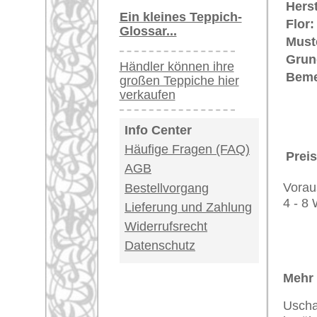
Teppiche.tv - gro
riesige Auswahl
Kundenservice:
Deutschland / Öst
United Kingdom: 
USA / Canada: +1
Impressum
|
Kont