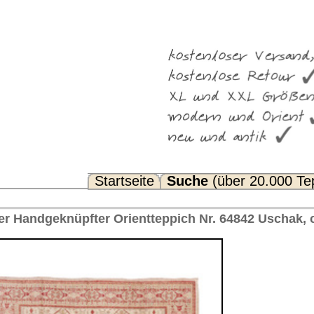
Suche
(über 20.000 Teppiche)
Noch Fragen? FAQ...
eppich Nr. 64842 Uschak, ca. 1930 Türkei 345 x 257 cm