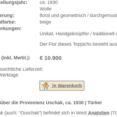
ße moderne Teppiche | neue und antike Orientteppiche -
erreich: +49 (0)40 450 4102
+44 (0)20 7183 4544
 646-688-1335
akt
|
Geschäftsbedingungen