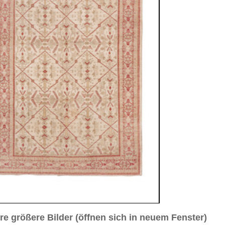
sich in neuem Fenster)
ilder weiter unten für Bilder in höherer Auflösung
ld Nr. 3
Bild Nr. 4
Bild Nr. 5
ca. 1930
7 cm