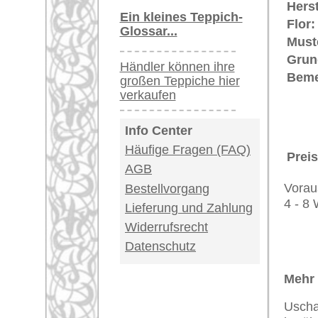
Teppiche.tv - gro
riesige Auswahl
Kundenservice:
Deutschland / Öst
United Kingdom: 
USA / Canada: +1
Impressum
|
Kont