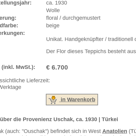
ße moderne Teppiche | neue und antike Orientteppiche -
erreich: +49 (0)40 450 4102
+44 (0)20 7183 4544
 646-688-1335
akt
|
Geschäftsbedingungen