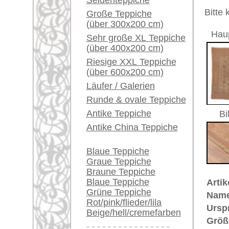
Herstellungsjahr:
ca. 1930
Ein kleines Teppich-
Flor:
Wolle
Glossar...
Musterung:
floral / 
Grundfarbe:
beige
Händler können ihre
Bemerkungen:
großen Teppiche hier
Unikat. H
verkaufen
Der Flor
Info Center
Häufige Fragen (FAQ)
€ 6.700
Preis (inkl. MwSt.):
AGB
Voraussichtliche Lieferzeit:
Bestellvorgang
4 - 8 Werktage
Lieferung und Zahlung
Widerrufsrecht
in
Datenschutz
Mehr über die Provenienz Uschak
Uschak (auch: "Ouschak") befinde
berühmte Teppich-Tradition. Uscha
Bereits aus dem 16. Jahrhundert 
vorhanden. Im 17. Jahrhundert si
auch in christliche Kirchen und i
Adelsleute wie Fürst Esterhazy un
ihr Wappen einknüpfen. Große Kün
lieferten damit einen wichtigen B
Uschak-Muster wurden nach den M
Arabesken- und Flecht-Muster in 
Provenienz von einzigartiger Hist