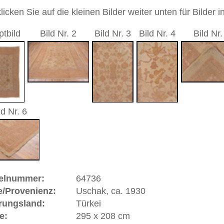
durchgemustert
andgeknüpfter / traditionell orientalischer Teppich
 dieses Teppichs besteht aus Wolle
 Warenkorb
, ca. 1930 | Türkei
t sich in West
Anatolien
(Türkei) und hat eine alte und
k gehört zu den Pionier-Städten des Orientteppichs.
sind gut erhaltene Stücke in türkischen und anderen Museen
nd Uschaks in sehr großer Anzahl nach Siebenbürgen aber
n Fürstenhäuser Europas geliefert worden. Berühmte
d Baron Orsini gaben Teppiche in Auftrag und ließen sich
stler jener Zeit verewigten Uschaks in ihren Gemälden und
eitrag zur Geschichte des geknüpften Teppichs. Einige
alern Hans Holbein und Lorenzo Lotto benannt, die das
gelb auf rotem Grund wiedergaben. Uschak ist eine
orie und Bedeutung.