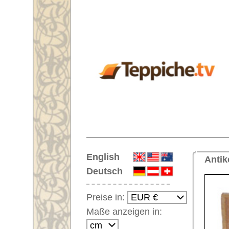
Startseite
English
Antiker Teppich Nr. 64736 Uscha
Deutsch
Preise in:
Maße anzeigen in:
Einloggen
Noch kein Kunden-
Login?
Ihr Warenkorb:
Ihr Warenkorb ist leer.