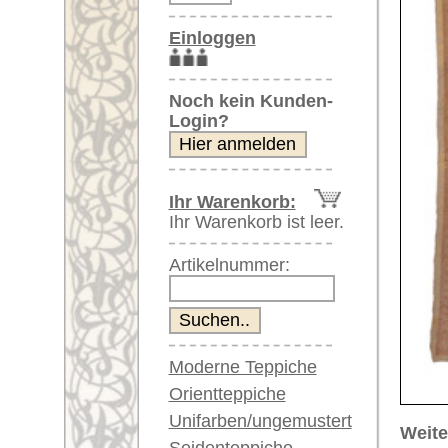
Artikelnummer:
Moderne Teppiche
Orientteppiche
Unifarben/ungemustert
Weitere größere Bilder (öffnen 
Seidenteppiche
Bitte klicken Sie auf die kleinen B
Große Teppiche
(über 300x200 cm)
Hauptbild
Bild Nr. 2
Bild
Sehr große XL Teppiche
(über 400x200 cm)
Riesige XXL Teppiche
(über 600x200 cm)
Läufer / Galerien
Runde & ovale Teppiche
Antike Teppiche
Bild Nr. 6
Antike China Teppiche
Blaue Teppiche
Graue Teppiche
Braune Teppiche
Blaue Teppiche
Artikelnummer:
64736
Grüne Teppiche
Name/Provenienz:
Uschak, 
Rot/pink/flieder/lila
Ursprungsland:
Türkei
Beige/hell/cremefarben
Größe:
295 x 20