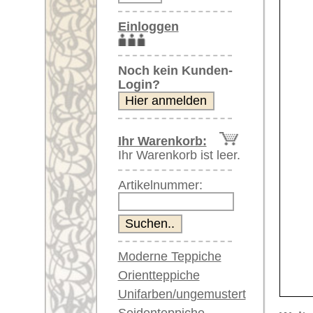
Artikelnummer:
Moderne Teppiche
Orientteppiche
Unifarben/ungemustert
Seidenteppiche
Weitere größere Bilder (öffnen 
Große Teppiche
Bitte klicken Sie auf die kleinen B
(über 300x200 cm)
Sehr große XL Teppiche
Hauptbild
Bild Nr. 2
Bild Nr. 3
(über 400x200 cm)
Riesige XXL Teppiche
(über 600x200 cm)
Läufer / Galerien
Runde & ovale Teppiche
Antike Teppiche
Bild Nr. 6
Bild Nr. 7
Antike China Teppiche
Blaue Teppiche
Graue Teppiche
Braune Teppiche
Blaue Teppiche
Grüne Teppiche
Rot/pink/flieder/lila
Beige/hell/cremefarben
Artikelnummer:
64728
Name/Provenienz:
Kaukase,