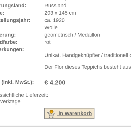
 646-688-1335
akt
|
Geschäftsbedingungen