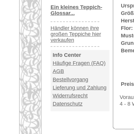
USA / Canada: +1
Impressum
|
Kont