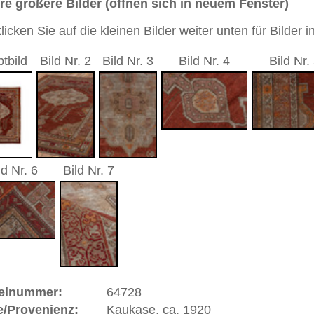
d
5 cm
sch / Medaillon
andgeknüpfter / traditionell orientalischer Teppich
 dieses Teppichs besteht aus Wolle
 Warenkorb
ße moderne Teppiche | neue und antike Orientteppiche -
erreich: +49 (0)40 450 4102
+44 (0)20 7183 4544