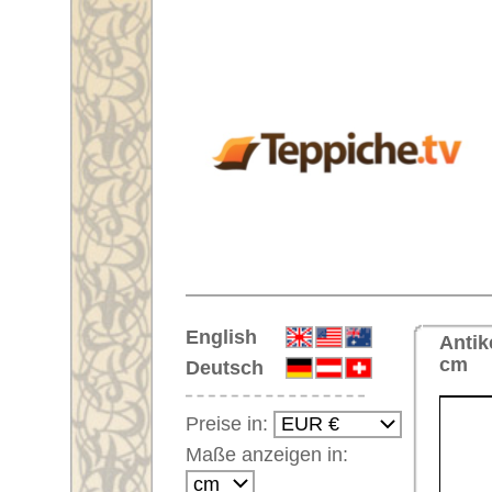
Startseite
English
Antiker Handgeknüpfter Orientt
cm
Deutsch
Preise in:
Maße anzeigen in:
Einloggen
Noch kein Kunden-
Login?
Ihr Warenkorb:
Ihr Warenkorb ist leer.