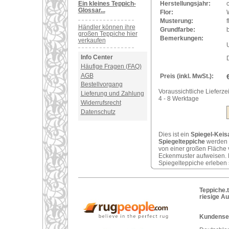
Ein kleines Teppich-
Herstellungsjahr:
Glossar...
Flor:
Musterung:
f
Händler können ihre
Grundfarbe:
großen Teppiche hier
Bemerkungen:
verkaufen
U
Info Center
Häufige Fragen (FAQ)
AGB
Preis (inkl. MwSt.):
Bestellvorgang
Voraussichtliche Lieferzei
Lieferung und Zahlung
4 - 8 Werktage
Widerrufsrecht
Datenschutz
Dies ist ein
Spiegel-Keisa
Spiegelteppiche
werden O
von einer großen Fläche 
Eckenmuster aufweisen. 
Spiegelteppiche erleben 
Teppiche.t
riesige A
Kundenser