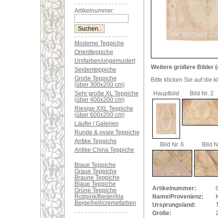
Artikelnummer:
Moderne Teppiche
Orientteppiche
Unifarben/ungemustert
Weitere größere Bilder (
Seidenteppiche
Große Teppiche
Bitte klicken Sie auf die 
(über 300x200 cm)
Sehr große XL Teppiche
Hauptbild
Bild Nr. 2
(über 400x200 cm)
Riesige XXL Teppiche
(über 600x200 cm)
Läufer / Galerien
Runde & ovale Teppiche
Antike Teppiche
Bild Nr. 6
Bild N
Antike China Teppiche
Blaue Teppiche
Graue Teppiche
Braune Teppiche
Blaue Teppiche
Artikelnummer:
Grüne Teppiche
Rot/pink/flieder/lila
Name/Provenienz:
K
Beige/hell/cremefarben
Ursprungsland:
Größe: