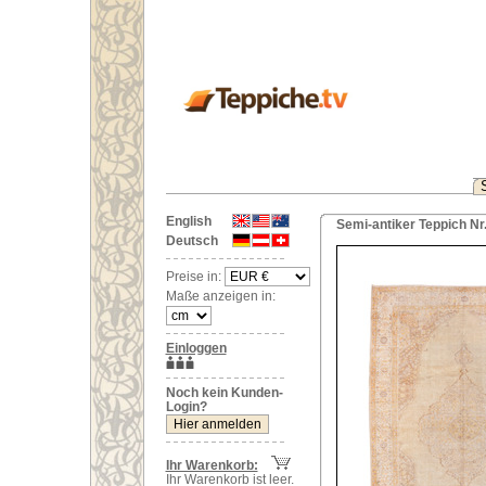
English
Semi-antiker Teppich Nr
Deutsch
Preise in:
Maße anzeigen in:
Einloggen
Noch kein Kunden-
Login?
Ihr Warenkorb:
Ihr Warenkorb ist leer.