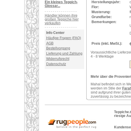
Ein kleines Teppich-
Herstellungsjahr:
Glossar...
Flor:
Musterung:
f
Händler können ihre
Grundfarbe:
r
großen Teppiche hier
Bemerkungen:
verkaufen
U
Info Center
Häufige Fragen (FAQ)
AGB
Preis (inkl. MwSt.):
Bestellvorgang
Voraussichtliche Lieferzei
Lieferung und Zahlung
4 - 8 Werktage
Widerrufsrecht
Datenschutz
Mehr über die Provenienz
Mahal befindet sich in W
werden im Stile der
Fara
sind aufgrund ihrer guten
zuverlässig zu bezeichne
Teppiche.t
riesige A
Kundenser