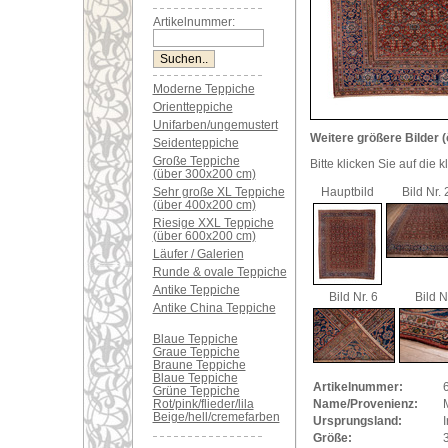
Artikelnummer:
Moderne Teppiche
Orientteppiche
Unifarben/ungemustert
Weitere größere Bilder (
Seidenteppiche
Große Teppiche
Bitte klicken Sie auf die 
(über 300x200 cm)
Sehr große XL Teppiche
Hauptbild
Bild Nr. 
(über 400x200 cm)
Riesige XXL Teppiche
(über 600x200 cm)
Läufer / Galerien
Runde & ovale Teppiche
Antike Teppiche
Bild Nr. 6
Bild N
Antike China Teppiche
Blaue Teppiche
Graue Teppiche
Braune Teppiche
Blaue Teppiche
Artikelnummer:
Grüne Teppiche
Rot/pink/flieder/lila
Name/Provenienz:
Beige/hell/cremefarben
Ursprungsland:
I
Größe: