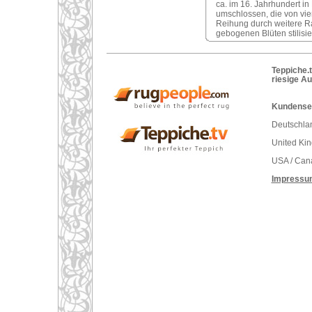
ca. im 16. Jahrhundert in
umschlossen, die von vie
Reihung durch weitere R
gebogenen Blüten stilisie
Teppiche.t
riesige A
Kundenser
Deutschlan
United Ki
USA / Can
Impressu