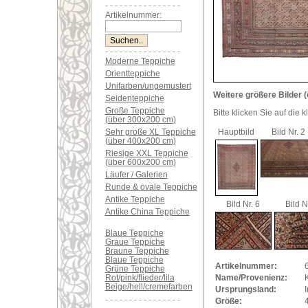
Artikelnummer:
Moderne Teppiche
Orientteppiche
Unifarben/ungemustert
Weitere größere Bilder (
Seidenteppiche
Große Teppiche
Bitte klicken Sie auf die 
(über 300x200 cm)
Sehr große XL Teppiche
Hauptbild
Bild Nr. 2
(über 400x200 cm)
Riesige XXL Teppiche
(über 600x200 cm)
Läufer / Galerien
Runde & ovale Teppiche
Antike Teppiche
Bild Nr. 6
Bild N
Antike China Teppiche
Blaue Teppiche
Graue Teppiche
Braune Teppiche
Blaue Teppiche
Artikelnummer:
Grüne Teppiche
Rot/pink/flieder/lila
Name/Provenienz:
Beige/hell/cremefarben
Ursprungsland:
I
Größe: