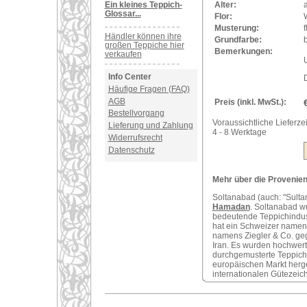
Ein kleines Teppich-
Alter:
a
Glossar...
Flor:
Musterung:
f
Händler können ihre
Grundfarbe:
großen Teppiche hier
Bemerkungen:
verkaufen
U
Info Center
Häufige Fragen (FAQ)
AGB
Preis (inkl. MwSt.):
Bestellvorgang
Voraussichtliche Lieferzei
Lieferung und Zahlung
4 - 8 Werktage
Widerrufsrecht
Datenschutz
Mehr über die Provenienz
Soltanabad (auch: "Sultan
Hamadan
. Soltanabad w
bedeutende Teppichindust
hat ein Schweizer namens
namens Ziegler & Co. geg
Iran. Es wurden hochwert
durchgemusterte Teppiche
europäischen Markt herge
internationalen Gütezeic