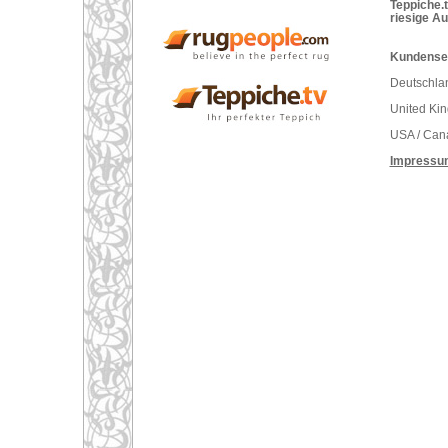
Teppiche.t
riesige A
Kundenser
Deutschlan
United Ki
USA / Can
Impressu