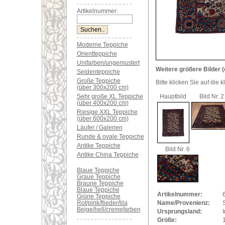
Artikelnummer:
Moderne Teppiche
Orientteppiche
Unifarben/ungemustert
Weitere größere Bilder (
Seidenteppiche
Große Teppiche
Bitte klicken Sie auf die 
(über 300x200 cm)
Sehr große XL Teppiche
Hauptbild
Bild Nr. 2
(über 400x200 cm)
Riesige XXL Teppiche
(über 600x200 cm)
Läufer / Galerien
Runde & ovale Teppiche
Antike Teppiche
Bild Nr. 6
Antike China Teppiche
Blaue Teppiche
Graue Teppiche
Braune Teppiche
Blaue Teppiche
Artikelnummer:
Grüne Teppiche
Rot/pink/flieder/lila
Name/Provenienz:
Beige/hell/cremefarben
Ursprungsland:
I
Größe: