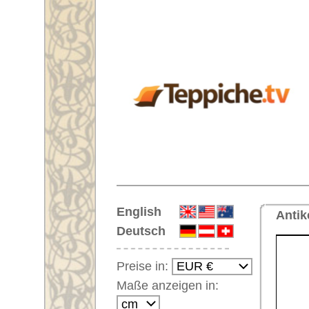
Startseite
English
Antiker Teppich Nr. 64560 Sarou
Deutsch
Preise in:
Maße anzeigen in:
Einloggen
Noch kein Kunden-
Login?
Ihr Warenkorb:
Ihr Warenkorb ist leer.