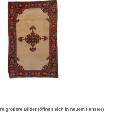
sich in neuem Fenster)
ilder weiter unten für Bilder in höherer Auflösung
ld Nr. 3
Bild Nr. 4
Bild Nr. 5
Farahan, ca. 1900
0 cm