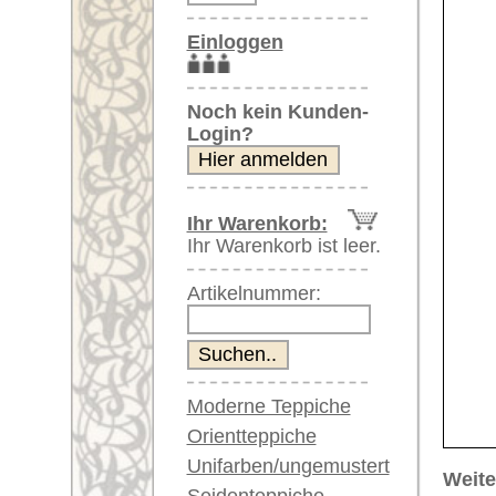
Artikelnummer:
Moderne Teppiche
Orientteppiche
Unifarben/ungemustert
Weitere größere Bilder (öffnen 
Seidenteppiche
Bitte klicken Sie auf die kleinen B
Große Teppiche
(über 300x200 cm)
Hauptbild
Bild Nr. 2
Bi
Sehr große XL Teppiche
(über 400x200 cm)
Riesige XXL Teppiche
(über 600x200 cm)
Läufer / Galerien
Runde & ovale Teppiche
Antike Teppiche
Bild Nr. 6
Bild Nr. 7
Antike China Teppiche
Blaue Teppiche
Graue Teppiche
Braune Teppiche
Blaue Teppiche
Artikelnummer:
64560
Grüne Teppiche
Name/Provenienz:
Sarough 
Rot/pink/flieder/lila
Ursprungsland:
Iran
Beige/hell/cremefarben
Größe:
196 x 13