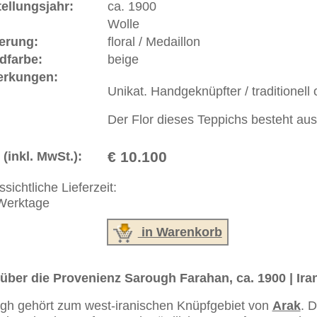
ck gehalten und der Flor ist immer aus erstklassiger Wolle.
stbar gewordene von Farben und Mustern her sehr dezente
ahan, ca. 1900
. Als Teppiche mit
Spiegelmuster oder
ppiche bezeichnet, deren Feld neben dem Medaillon, das
arbenem undessinierten Grund umgeben ist, nur
cht dann von einem Spiegel-Kerman, Spiegel-Kashan etc.
igen Jahren eine starke Wiederkehr und Renaissance.
ße moderne Teppiche | neue und antike Orientteppiche -
erreich: +49 (0)40 450 4102
+44 (0)20 7183 4544
 646-688-1335
akt
|
Geschäftsbedingungen