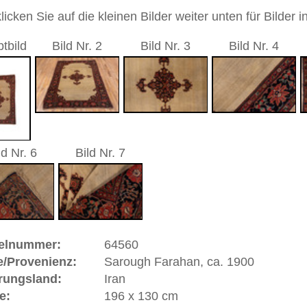
Medaillon
andgeknüpfter / traditionell orientalischer Teppich
 dieses Teppichs besteht aus Wolle
00
 Warenkorb
h Farahan, ca. 1900 | Iran
hen Knüpfgebiet von
Arak
. Der Ursprung dieser wichtigen
ördlich von
Arak
. Saroughs sind bekannt für ihre
usterung. Sarough
Farahan
lehnen sich an das berühmte
ein wichtiges Teppichzentrum und liegt im Dreieck
Ghom
-
n einem abgeschiedenen Hochland.
Farahans
höchste Blüte
Shah Knüpfer aus Herat hier ansiedelte, daher wohl auch
r in vielen Variationen. Die meisten alten
Farahan
-Teppiche
 Ende des 19. Jahrhunderts zerstört wurde. Im 19.
ngland sehr beliebt und wurde dort auch "Gentleman
ahan
weisen ein durchgehendes Rapportmuster auf, aber
n jedoch wie von Blüten überseht aus. Kette und Schuß