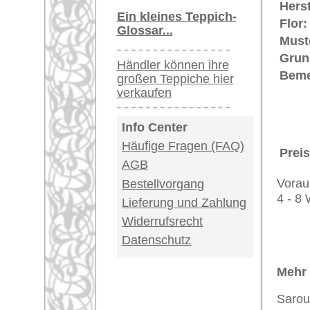
(also das Fundament) sind eher di
Alte
Farahan
sind seltene und ko
Teppiche.
Dies ist ein
Spiegel-Sarough Far
Spiegelteppiche
werden Orientte
von einer großen Fläche von einf
Eckenmuster aufweisen. Man spri
Spiegelteppiche erleben seit ein
Teppiche.tv - gro
riesige Auswahl
Kundenservice:
Deutschland / Öst
United Kingdom: 
USA / Canada: +1
Impressum
|
Kont