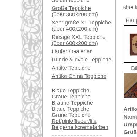
Herstellungsjahr:
ca. 1900
Ein kleines Teppich-
Flor:
Wolle
Glossar...
Musterung:
floral / 
Grundfarbe:
beige
Händler können ihre
Bemerkungen:
großen Teppiche hier
Unikat. H
verkaufen
Der Flor
Info Center
Häufige Fragen (FAQ)
€ 10.1
Preis (inkl. MwSt.):
AGB
Voraussichtliche Lieferzeit:
Bestellvorgang
4 - 8 Werktage
Lieferung und Zahlung
Widerrufsrecht
in
Datenschutz
Mehr über die Provenienz Saroug
Sarough gehört zum west-iranisc
Provenienz lag im Dorf Sarough n
außerordentliche Qualität und M
Farahan
Muster an.
Farahan
ist 
Arak
-
Hamadan
in Zentraliran i
war im 18. Jahrhundert als Nadir 
das häufige Herati- (
Mahi
-) Muste
wurden in Muskabad geknüpft, das
Jahrhundert war der
Farahan
in E
Carpet" genannt. Die meisten
Far
auch abgesetzte Ecken, alle sehe